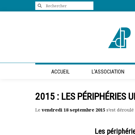
Search
for:
+33 (0)1 47 98 85 34
contact@villes-developpement.org
Accueil
ACCUEIL
L’ASSOCIATION
L’association
Qui sommes-nous ?
Présentation vidéo
2015 : LES PÉRIPHÉRIES 
Le bureau
Statuts de l’association
Le
vendredi 18 septembre 2015
s’est déroul
Vie de l’association
Calendrier des activités
Assemblées générales
Les périphérie
Comptes rendus mensuels