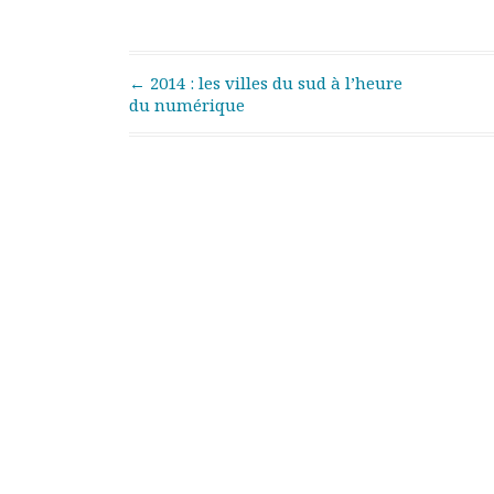
Documents
Les adhérents
Annuaire
Post navigation
←
2014 : les villes du sud à l’heure
Offres d’emploi
du numérique
Forum
Actualités
Nous contacter