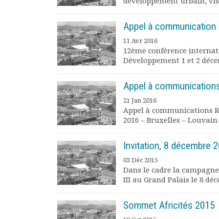
développement urbain, visait
Rapports moraux
Rapports financiers
Appel à communication po
Nous rejoindre
11 Avr 2016
Le bulletin
12ème conférence internat
Présentation du bulletin
Développement 1 et 2 décem
Comité de rédaction
Bulletins Villes en
Appel à communication
développement
21 Jan 2016
Kiosk
Appel à communications R
Ressources
2016 – Bruxelles – Louvain
Nos actions
Podcast-AdP
Invitation, 8 décembre 2
Dîners débats
Journées d’études
03 Déc 2015
Dans le cadre la campagne
Concours vidéo
III au Grand Palais le 8 déc
Matinales
Nos partenaires
Sommet Africités 2015
Evénements
Publications et rapports