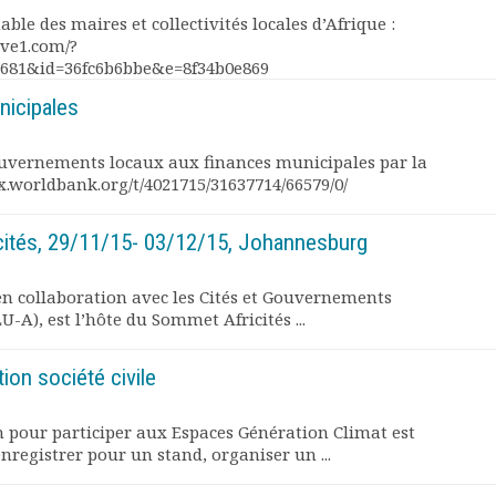
le des maires et collectivités locales d’Afrique :
ive1.com/?
681&id=36fc6b6bbe&e=8f34b0e869
nicipales
uvernements locaux aux finances municipales par la
x.worldbank.org/t/4021715/31637714/66579/0/
icités, 29/11/15- 03/12/15, Johannesburg
en collaboration avec les Cités et Gouvernements
-A), est l’hôte du Sommet Africités ...
tion société civile
n pour participer aux Espaces Génération Climat est
enregistrer pour un stand, organiser un ...