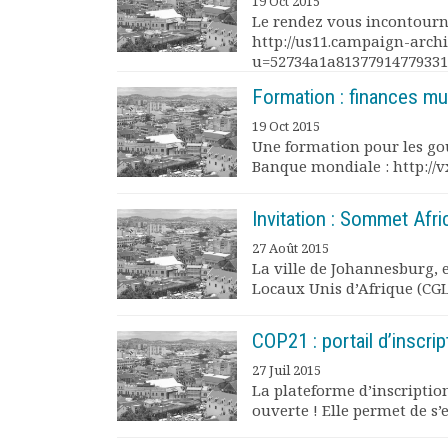
19 Oct 2015
Le rendez vous incontournab
Documents
http://us11.campaign-arch
Les adhérents
u=52734a1a81377914779331
Annuaire
Offres d’emploi
Formation : finances mu
Forum
19 Oct 2015
Actualités
Une formation pour les go
Banque mondiale : http://v
Nous contacter
Invitation : Sommet Afr
27 Août 2015
La ville de Johannesburg, 
Locaux Unis d’Afrique (CGLU
COP21 : portail d’inscrip
27 Juil 2015
La plateforme d’inscriptio
ouverte ! Elle permet de s’