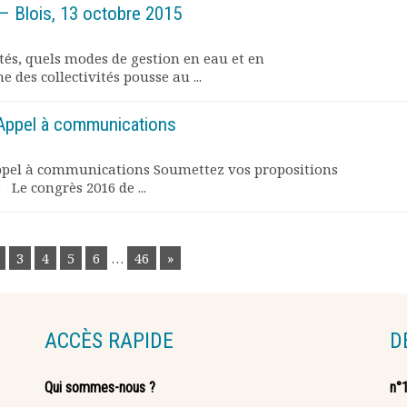
 Blois, 13 octobre 2015
ités, quels modes de gestion en eau et en
 des collectivités pousse au ...
Appel à communications
ppel à communications Soumettez vos propositions
 Le congrès 2016 de ...
3
4
5
6
…
46
»
ACCÈS RAPIDE
D
Qui sommes-nous ?
n°