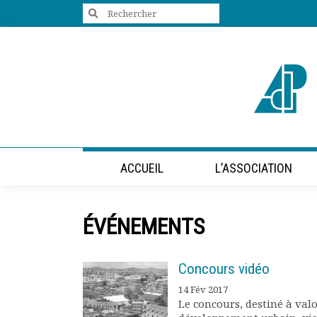
Search
for:
+33 (0)1 47 98 85 34
contact@villes-developpement.org
Accueil
ACCUEIL
L’ASSOCIATION
L’association
Qui sommes-nous ?
Présentation vidéo
ÉVÉNEMENTS
Le bureau
Statuts de l’association
Vie de l’association
Concours vidéo
Calendrier des activités
14 Fév 2017
Assemblées générales
Le concours, destiné à valo
Comptes rendus mensuels