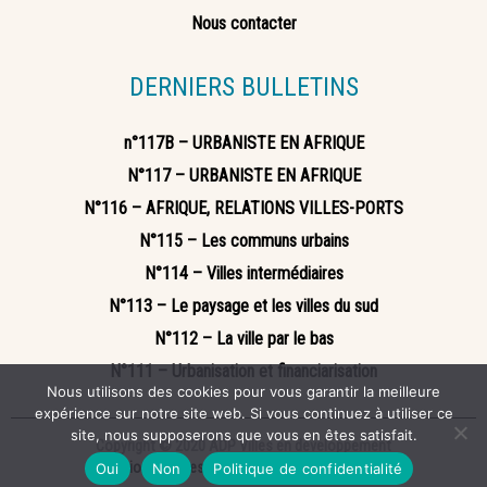
Nous contacter
DERNIERS BULLETINS
n°117B – URBANISTE EN AFRIQUE
N°117 – URBANISTE EN AFRIQUE
N°116 – AFRIQUE, RELATIONS VILLES-PORTS
N°115 – Les communs urbains
N°114 – Villes intermédiaires
N°113 – Le paysage et les villes du sud
N°112 – La ville par le bas
N°111 – Urbanisation et financiarisation
Nous utilisons des cookies pour vous garantir la meilleure
expérience sur notre site web. Si vous continuez à utiliser ce
site, nous supposerons que vous en êtes satisfait.
Copyright © 2020 ADP Villes en développement
Mentions légales
Politique de confidentialité
Oui
Non
Politique de confidentialité