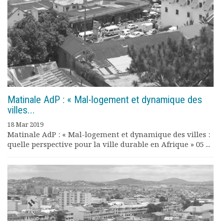
Rapports moraux
Rapports financiers
Nous rejoindre
Le bulletin
Présentation du bulletin
Comité de rédaction
Bulletins Villes en
développement
Matinale AdP : « Mal-logement et dynamique des
Kiosk
villes...
Ressources
18 Mar 2019
Nos actions
Matinale AdP : « Mal-logement et dynamique des villes :
Podcast-AdP
quelle perspective pour la ville durable en Afrique » 05 ...
Dîners débats
Journées d’études
Concours vidéo
Matinales
Nos partenaires
Evénements
Publications et rapports