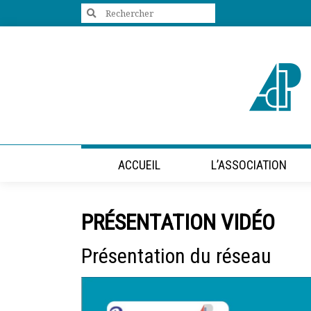
Search
for:
+33 (0)1 47 98 85 34
contact@villes-developpement.org
Accueil
ACCUEIL
L’ASSOCIATION
L’association
Qui sommes-nous ?
Présentation vidéo
PRÉSENTATION VIDÉO
Le bureau
Statuts de l’association
Présentation du réseau
Vie de l’association
Calendrier des activités
Assemblées générales
Comptes rendus mensuels