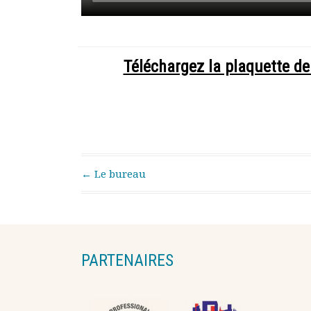
Téléchargez la plaquette d
Post navigation
←
Le bureau
PARTENAIRES