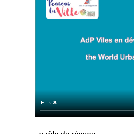
Rapports moraux
Rapports financiers
Nous rejoindre
Le bulletin
Présentation du bulletin
Comité de rédaction
Bulletins Villes en
développement
Kiosk
Ressources
Nos actions
Podcast-AdP
Dîners débats
Journées d’études
Concours vidéo
Matinales
Nos partenaires
Evénements
Publications et rapports