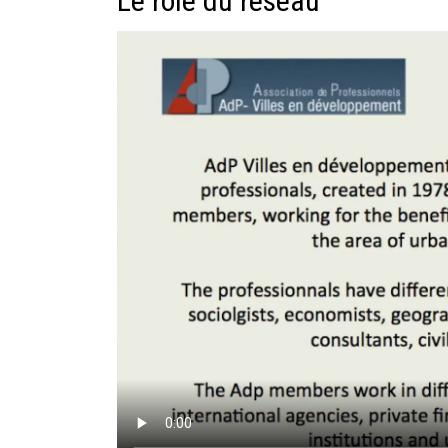
Le rôle du réseau
Documents
Les adhérents
Annuaire
Offres d’emploi
Forum
Actualités
Nous contacter