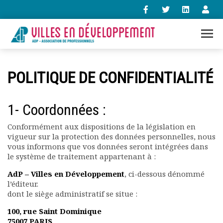
+33 (0)1 47 98 85 34
POLITIQUE DE CONFIDENTIALITÉ
contact@villes-developpement.org
1- Coordonnées :
Accueil
L’association
Conformément aux dispositions de la législation en
Qui sommes-nous ?
vigueur sur la protection des données personnelles, nous
vous informons que vos données seront intégrées dans
Présentation vidéo
le système de traitement appartenant à :
Le bureau
Statuts de l’association
AdP – Villes en Développement
, ci-dessous dénommé
Vie de l’association
l’éditeur.
dont le siège administratif se situe :
Calendrier des activités
Assemblées générales
100, rue Saint Dominique
Comptes rendus mensuels
75007
PARIS