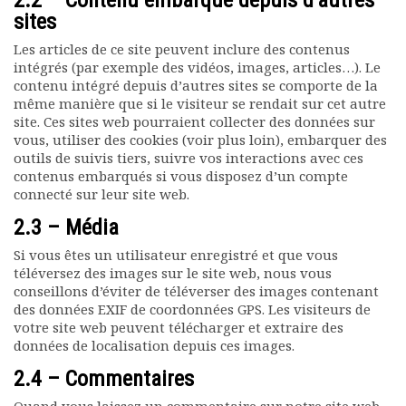
2.2 – Contenu embarqué depuis d’autres
sites
Documents
Les adhérents
Les articles de ce site peuvent inclure des contenus
Annuaire
intégrés (par exemple des vidéos, images, articles…). Le
contenu intégré depuis d’autres sites se comporte de la
Offres d’emploi
même manière que si le visiteur se rendait sur cet autre
Forum
site. Ces sites web pourraient collecter des données sur
Actualités
vous, utiliser des cookies (voir plus loin), embarquer des
Nous contacter
outils de suivis tiers, suivre vos interactions avec ces
contenus embarqués si vous disposez d’un compte
connecté sur leur site web.
2.3 – Média
Si vous êtes un utilisateur enregistré et que vous
téléversez des images sur le site web, nous vous
conseillons d’éviter de téléverser des images contenant
des données EXIF de coordonnées GPS. Les visiteurs de
votre site web peuvent télécharger et extraire des
données de localisation depuis ces images.
2.4 – Commentaires