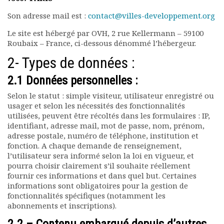
Rapports moraux
Son adresse mail est :
contact@villes-developpement.org
Rapports financiers
Nous rejoindre
Le site est hébergé par OVH, 2 rue Kellermann – 59100
Roubaix – France, ci-dessous dénommé l’hébergeur.
Le bulletin
Présentation du bulletin
2- Types de données :
Comité de rédaction
2.1 Données personnelles :
Bulletins Villes en
développement
Selon le statut : simple visiteur, utilisateur enregistré ou
Kiosk
usager et selon les nécessités des fonctionnalités
Ressources
utilisées, peuvent être récoltés dans les formulaires : IP,
identifiant, adresse mail, mot de passe, nom, prénom,
Nos actions
adresse postale, numéro de téléphone, institution et
Podcast-AdP
fonction. A chaque demande de renseignement,
Dîners débats
l’utilisateur sera informé selon la loi en vigueur, et
Journées d’études
pourra choisir clairement s’il souhaite réellement
Concours vidéo
fournir ces informations et dans quel but. Certaines
informations sont obligatoires pour la gestion de
Matinales
fonctionnalités spécifiques (notamment les
Nos partenaires
abonnements et inscriptions).
Evénements
Publications et rapports