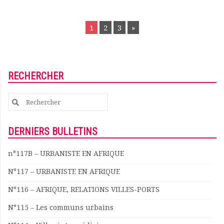
Documents
POSTS
Les adhérents
1
2
3
»
NAVIGATION
Annuaire
Offres d’emploi
Forum
Actualités
RECHERCHER
Nous contacter
Search
for:
DERNIERS BULLETINS
n°117B – URBANISTE EN AFRIQUE
N°117 – URBANISTE EN AFRIQUE
N°116 – AFRIQUE, RELATIONS VILLES-PORTS
N°115 – Les communs urbains