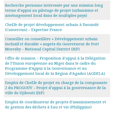
Rapports moraux
Recherche personne intéressée par une mission long
Rapports financiers
terme d’appui au pilotage de projet (urbanisme et
aménagement local dans de multiples pays)
Nous rejoindre
Le bulletin
Chef.fe de projet développement urbain à Yaoundé
Présentation du bulletin
(Cameroun) – Expertise France
Comité de rédaction
Conseiller ou conseillère « Développement urbain
Bulletins Villes en
inclusif et durable » auprès du Gouverneur de Port
développement
Moresby – National Capital District (H/F)
Kiosk
Offre de mission – Proposition d’appui à la Délégation
Ressources
de l’Union européenne au Niger dans le cadre du
Nos actions
Programme d’Appui à la Gouvernance et au
Podcast-AdP
Développement local de la Région d’Agadez (AGDELA)
Dîners débats
Emploi de Chef.fe de projet en charge de la composante
Journées d’études
2 du PROGOUV – Projet d’appui à la gouvernance de la
Concours vidéo
ville de Djibouti (H/F)
Matinales
Nos partenaires
Emploi de coordinateur de projets d’assainissement et
de gestion des déchets à Eau et vie (Philippine)
Evénements
Publications et rapports