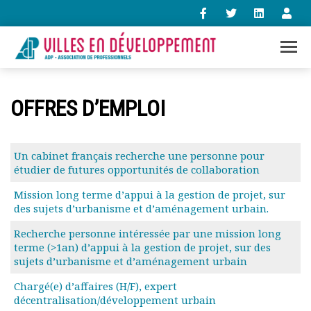
+33 (0)1 47 98 85 34
OFFRES D’EMPLOI
contact@villes-developpement.org
Accueil
Un cabinet français recherche une personne pour
étudier de futures opportunités de collaboration
L’association
Qui sommes-nous ?
Mission long terme d’appui à la gestion de projet, sur
Présentation vidéo
des sujets d’urbanisme et d’aménagement urbain.
Le bureau
Recherche personne intéressée par une mission long
Statuts de l’association
terme (>1an) d’appui à la gestion de projet, sur des
Vie de l’association
sujets d’urbanisme et d’aménagement urbain
Calendrier des activités
Chargé(e) d’affaires (H/F), expert
Assemblées générales
décentralisation/développement urbain
Comptes rendus mensuels