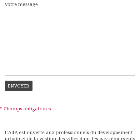
Votre message
Documents
Les adhérents
Annuaire
Offres d’emploi
Forum
Actualités
Nous contacter
* Champs obligatoires
L’AdP, est ouverte aux professionnels du développement
urbain et de la gestion des villes dans les pays émergents