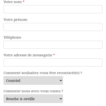
Votre nom
*
Rapports moraux
Rapports financiers
Nous rejoindre
Votre prénom
Le bulletin
Présentation du bulletin
Comité de rédaction
Téléphone
Bulletins Villes en
développement
Kiosk
Ressources
Votre adresse de messagerie
*
Nos actions
Podcast-AdP
Dîners débats
Comment souhaitez-vous être recontacté(e) ?
Journées d’études
Concours vidéo
Matinales
Comment nous avez-vous connu ?
Nos partenaires
Evénements
Publications et rapports