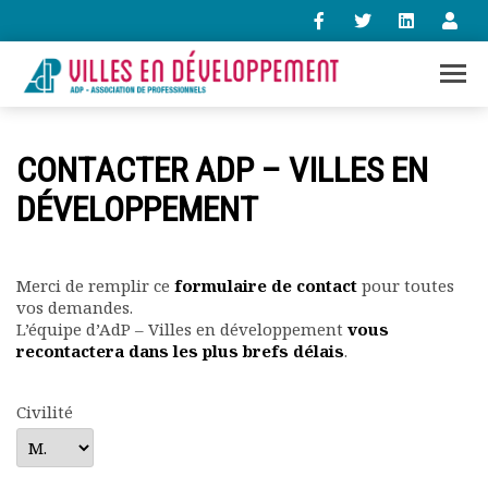
+33 (0)1 47 98 85 34
CONTACTER ADP – VILLES EN
contact@villes-developpement.org
DÉVELOPPEMENT
Accueil
L’association
Merci de remplir ce
formulaire de contact
pour toutes
Qui sommes-nous ?
vos demandes.
Présentation vidéo
L’équipe d’AdP – Villes en développement
vous
Le bureau
recontactera dans les plus brefs délais
.
Statuts de l’association
Vie de l’association
Civilité
Calendrier des activités
Assemblées générales
Comptes rendus mensuels