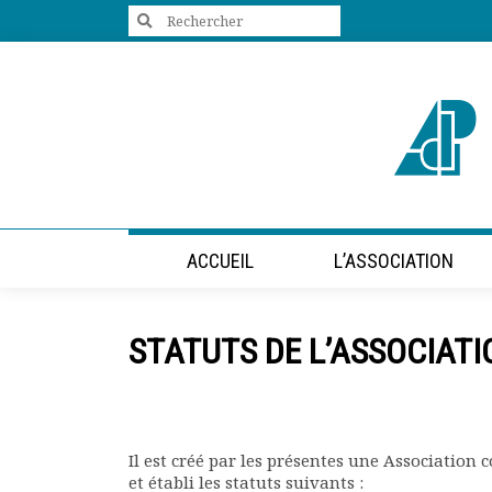
Search
for:
+33 (0)1 47 98 85 34
contact@villes-developpement.org
Accueil
ACCUEIL
L’ASSOCIATION
L’association
Qui sommes-nous ?
Présentation vidéo
STATUTS DE L’ASSOCIATI
Le bureau
Statuts de l’association
Vie de l’association
Calendrier des activités
Assemblées générales
Il est créé par les présentes une Association 
Comptes rendus mensuels
et établi les statuts suivants :