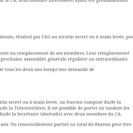
r le CA, le/la membre intéressé(e) ayant été préalablement
mum, élus(es) par l’AG au scrutin secret ou à main levée, po
rement au remplacement de ses membres. Leur remplacement
us prochaine assemblée générale régulière ou extraordinaire.
tié tous les deux ans lorsqu’une demande de
utin secret ou à main levée, un bureau composé du/de la
u/de la Trésorier(ière). Il est possible de porter en tandem les
u du/de la Secrétaire Général(e) avec deux membres du CA.
ns. Un renouvellement partiel ou total du Bureau peut être