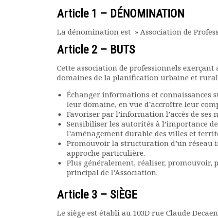
Rapports moraux
Article 1 – DÉNOMINATION
Rapports financiers
Nous rejoindre
La dénomination est » Association de Profes
Le bulletin
Article 2 – BUTS
Présentation du bulletin
Comité de rédaction
Cette association de professionnels exerçant
Bulletins Villes en
domaines de la planification urbaine et rurale
développement
Échanger informations et connaissances su
Kiosk
leur domaine, en vue d’accroître leur com
Ressources
Favoriser par l’information l’accès de ses
Sensibiliser les autorités à l’importance de
Nos actions
l’aménagement durable des villes et territ
Podcast-AdP
Promouvoir la structuration d’un réseau i
Dîners débats
approche particulière.
Journées d’études
Plus généralement, réaliser, promouvoir, pa
Concours vidéo
principal de l’Association.
Matinales
Article 3 – SIÈGE
Nos partenaires
Evénements
Le siège est établi au 103D rue Claude Decaen
Publications et rapports