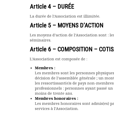
Article 4 – DURÉE
Documents
Les adhérents
La durée de l’Association est illimitée.
Annuaire
Offres d’emploi
Article 5 – MOYENS D’ACTION
Forum
Les moyens d’action de l’Association sont : les
Actualités
séminaires.
Nous contacter
Article 6 – COMPOSITION – COTI
L’Association est composée de :
Membres :
Les membres sont les personnes physiques 
décision de l’assemblée générale ; un mont
les ressortissant(e)s de pays non-membres 
professionnels : personnes ayant passé un
moins de trente ans.
Membres honoraires :
Les membres honoraires sont admis(es) pa
services à l’Association.