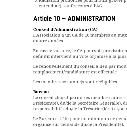
Radiation prononcée pour motifs graves pa
entendu(e), sauf recours à l’AG.
Article 10 – ADMINISTRATION
Conseil d’Administration (CA)
L’Association a un CA de 10 membres au maxi
quatre années.
En cas de vacance, le CA pourvoit provisoi
définitif intervient au vote organisé à la pl
Le renouvellement du conseil a lieu par moi
remplacement/candidature est effectuée.
Les membres sortant(e)s sont rééligibles.
Bureau
Le conseil choisit parmi ses membres, au scr
Président(e), du/de la Secrétaire Général(e), d
responsabilités du/de la Trésorier(ière) et/o
Le Bureau est élu pour un minimum de deux a
organisé sur demande du/de la Président(e).