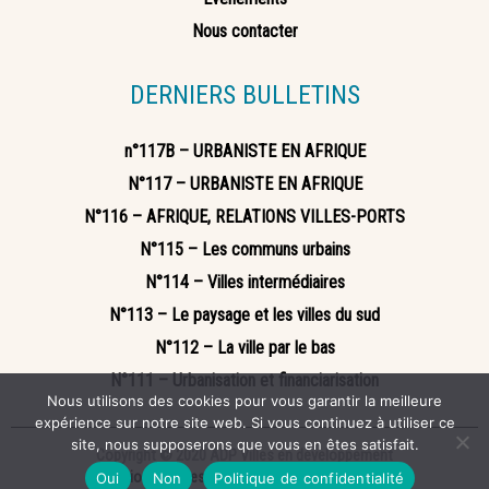
Nous contacter
DERNIERS BULLETINS
n°117B – URBANISTE EN AFRIQUE
N°117 – URBANISTE EN AFRIQUE
N°116 – AFRIQUE, RELATIONS VILLES-PORTS
N°115 – Les communs urbains
N°114 – Villes intermédiaires
N°113 – Le paysage et les villes du sud
N°112 – La ville par le bas
N°111 – Urbanisation et financiarisation
Nous utilisons des cookies pour vous garantir la meilleure
expérience sur notre site web. Si vous continuez à utiliser ce
site, nous supposerons que vous en êtes satisfait.
Copyright © 2020 ADP Villes en développement
Mentions légales
Politique de confidentialité
Oui
Non
Politique de confidentialité