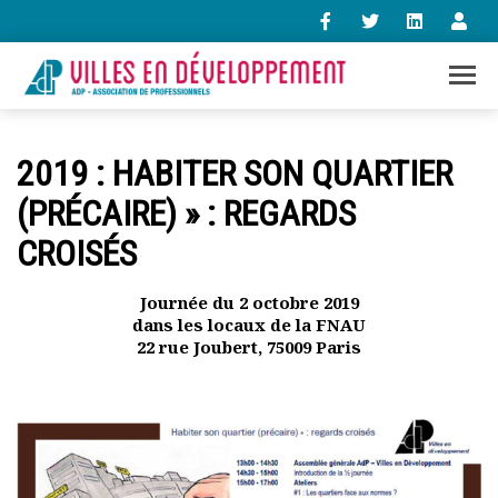
+33 (0)1 47 98 85 34
2019 : HABITER SON QUARTIER
contact@villes-developpement.org
(PRÉCAIRE) » : REGARDS
CROISÉS
Accueil
L’association
Qui sommes-nous ?
Journée du 2 octobre 2019
dans les locaux de la FNAU
Présentation vidéo
22 rue Joubert, 75009 Paris
Le bureau
Statuts de l’association
Vie de l’association
Calendrier des activités
Assemblées générales
Comptes rendus mensuels