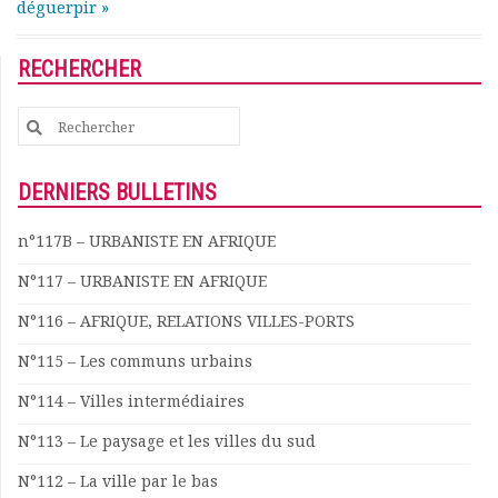
déguerpir »
Documents
Les adhérents
RECHERCHER
Annuaire
Offres d’emploi
Search
Forum
for:
Actualités
Nous contacter
DERNIERS BULLETINS
n°117B – URBANISTE EN AFRIQUE
N°117 – URBANISTE EN AFRIQUE
N°116 – AFRIQUE, RELATIONS VILLES-PORTS
N°115 – Les communs urbains
N°114 – Villes intermédiaires
N°113 – Le paysage et les villes du sud
N°112 – La ville par le bas