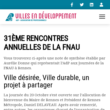
+33 (0)1 47 98 85 34
31ÈME RENCONTRES
contact@villes-developpement.org
ANNUELLES DE LA FNAU
Accueil
Vous trouverez ci-après une note de synthèse établie par
L’association
Aurélie Donne qui représentait l’AdP aux Journées de la
Qui sommes-nous ?
FNAU à Rennes.
Présentation vidéo
Ville désirée, Ville durable, un
Le bureau
projet à partager
Statuts de l’association
Vie de l’association
La journée du 20 Octobre s’est ouverte sur l’allocution de
Calendrier des activités
bienvenue du Maire de Rennes et Président de Rennes
Assemblées générales
Métropole, Daniel DELAVEAU. Après avoir remercié,
Comptes rendus mensuels
entre autres, les organismes chargé de l’organisation de