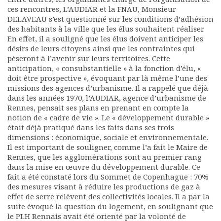
Rapports moraux
ces rencontres, L’AUDIAR et la FNAU, Monsieur
DELAVEAU s’est questionné sur les conditions d’adhésion
Rapports financiers
des habitants à la ville que les élus souhaitent réaliser.
Nous rejoindre
En effet, il a souligné que les élus doivent anticiper les
Le bulletin
désirs de leurs citoyens ainsi que les contraintes qui
Présentation du bulletin
pèseront à l’avenir sur leurs territoires. Cette
Comité de rédaction
anticipation, « consubstantielle » à la fonction d’élu, «
doit être prospective », évoquant par là même l’une des
Bulletins Villes en
missions des agences d’urbanisme. Il a rappelé que déjà
développement
dans les années 1970, l’AUDIAR, agence d’urbanisme de
Kiosk
Rennes, pensait ses plans en prenant en compte la
Ressources
notion de « cadre de vie ». Le « développement durable »
Nos actions
était déjà pratiqué dans les faits dans ses trois
dimensions : économique, sociale et environnementale.
Podcast-AdP
Il est important de souligner, comme l’a fait le Maire de
Dîners débats
Rennes, que les agglomérations sont au premier rang
Journées d’études
dans la mise en œuvre du développement durable. Ce
Concours vidéo
fait a été constaté lors du Sommet de Copenhague : 70%
Matinales
des mesures visant à réduire les productions de gaz à
effet de serre relèvent des collectivités locales. Il a par la
Nos partenaires
suite évoqué la question du logement, en soulignant que
Evénements
le PLH Rennais avait été orienté par la volonté de
Publications et rapports