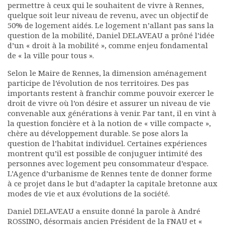
permettre à ceux qui le souhaitent de vivre à Rennes,
Documents
quelque soit leur niveau de revenu, avec un objectif de
Les adhérents
50% de logement aidés. Le logement n’allant pas sans la
question de la mobilité, Daniel DELAVEAU a prôné l’idée
Annuaire
d’un « droit à la mobilité », comme enjeu fondamental
Offres d’emploi
de « la ville pour tous ».
Forum
Actualités
Selon le Maire de Rennes, la dimension aménagement
participe de l’évolution de nos territoires. Des pas
Nous contacter
importants restent à franchir comme pouvoir exercer le
droit de vivre où l’on désire et assurer un niveau de vie
convenable aux générations à venir. Par tant, il en vint à
la question foncière et à la notion de « ville compacte »,
chère au développement durable. Se pose alors la
question de l’habitat individuel. Certaines expériences
montrent qu’il est possible de conjuguer intimité des
personnes avec logement peu consommateur d’espace.
L’Agence d’urbanisme de Rennes tente de donner forme
à ce projet dans le but d’adapter la capitale bretonne aux
modes de vie et aux évolutions de la société.
Daniel DELAVEAU a ensuite donné la parole à André
ROSSINO, désormais ancien Président de la FNAU et «