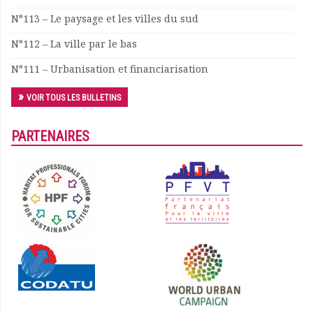
Documents
N°113 – Le paysage et les villes du sud
Les adhérents
N°112 – La ville par le bas
Annuaire
Offres d’emploi
N°111 – Urbanisation et financiarisation
Forum
Actualités
VOIR TOUS LES BULLETINS
Nous contacter
PARTENAIRES