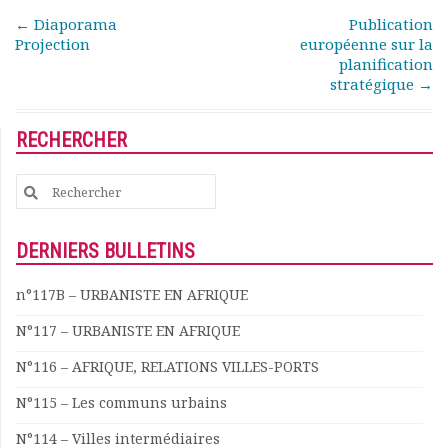
Rapports moraux
Post navigation
←
Diaporama
Publication
Rapports financiers
Projection
européenne sur la
Nous rejoindre
planification
stratégique
→
Le bulletin
Présentation du bulletin
Comité de rédaction
RECHERCHER
Bulletins Villes en
développement
Search
Kiosk
for:
Ressources
DERNIERS BULLETINS
Nos actions
Podcast-AdP
n°117B – URBANISTE EN AFRIQUE
Dîners débats
Journées d’études
N°117 – URBANISTE EN AFRIQUE
Concours vidéo
N°116 – AFRIQUE, RELATIONS VILLES-PORTS
Matinales
Nos partenaires
N°115 – Les communs urbains
Evénements
N°114 – Villes intermédiaires
Publications et rapports