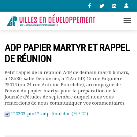
+33 (0)1 47 98 85 34
ADP PAPIER MARTYR ET RAPPEL
contact@villes-developpement.org
DE RÉUNION
Accueil
Petit rappel de la réunion AdP de demain mardi 6 mars,
L’association
à 18h30, salle Delouvrier, à l’IAu-IdF, 15 rue Falguière
Qui sommes-nous ?
75015 (ou 24 rue Antoine Bourdelle), accompagné de
Présentation vidéo
l’envoi du papier martyr pour la préparation de la
Journée d’études de septembre auquel nous vous
Le bureau
remercions de nous communiquer vos commentaires.
Statuts de l’association
Vie de l’association
120303-pm12-adp-final.doc (
)
29.5 KB
Calendrier des activités
Assemblées générales
Comptes rendus mensuels