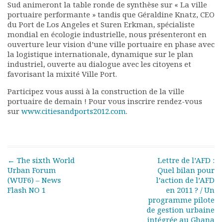
Sud animeront la table ronde de synthèse sur « La ville
Rapports moraux
portuaire performante » tandis que Géraldine Knatz, CEO
Rapports financiers
du Port de Los Angeles et Suren Erkman, spécialiste
Nous rejoindre
mondial en écologie industrielle, nous présenteront en
Le bulletin
ouverture leur vision d’une ville portuaire en phase avec
la logistique internationale, dynamique sur le plan
Présentation du bulletin
industriel, ouverte au dialogue avec les citoyens et
Comité de rédaction
favorisant la mixité Ville Port.
Bulletins Villes en
développement
Participez vous aussi à la construction de la ville
portuaire de demain ! Pour vous inscrire rendez-vous
Kiosk
sur
www.citiesandports2012.com
.
Ressources
Nos actions
Podcast-AdP
Dîners débats
Post navigation
←
The sixth World
Lettre de l’AFD :
Journées d’études
Urban Forum
Quel bilan pour
Concours vidéo
(WUF6) – News
l’action de l’AFD
Matinales
Flash NO 1
en 2011 ? / Un
Nos partenaires
programme pilote
Evénements
de gestion urbaine
intégrée au Ghana
Publications et rapports