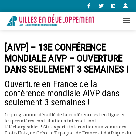
+33 (0)1 47 98 85 34
[AIVP] – 13E CONFÉRENCE
contact@villes-developpement.org
MONDIALE AIVP – OUVERTURE
DANS SEULEMENT 3 SEMAINES !
Accueil
L’association
Ouverture en France de la
Qui sommes-nous ?
Présentation vidéo
conférence mondiale AIVP dans
Le bureau
seulement 3 semaines !
Statuts de l’association
Vie de l’association
Le programme détaillé de la conférence est en ligne et
Calendrier des activités
les premières contributions internet sont
Assemblées générales
téléchargeables ! Six experts internationaux venus des
Etats-Unis, de Grèce, d’Espagne, de France et d’Afrique du
Comptes rendus mensuels