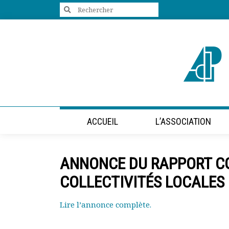
Search
for:
+33 (0)1 47 98 85 34
contact@villes-developpement.org
Accueil
ACCUEIL
L’ASSOCIATION
L’association
Qui sommes-nous ?
Présentation vidéo
ANNONCE DU RAPPORT CG
Le bureau
Statuts de l’association
COLLECTIVITÉS LOCALES
Vie de l’association
Calendrier des activités
Lire l’annonce complète.
Assemblées générales
Comptes rendus mensuels