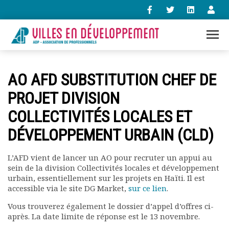
+33 (0)1 47 98 85 34
AO AFD SUBSTITUTION CHEF DE
contact@villes-developpement.org
PROJET DIVISION
COLLECTIVITÉS LOCALES ET
Accueil
L’association
DÉVELOPPEMENT URBAIN (CLD)
Qui sommes-nous ?
Présentation vidéo
L’AFD vient de lancer un AO pour recruter un appui au
Le bureau
sein de la division Collectivités locales et développement
Statuts de l’association
urbain, essentiellement sur les projets en Haïti. Il est
Vie de l’association
accessible via le site DG Market,
sur ce lien
.
Calendrier des activités
Vous trouverez également le dossier d’appel d’offres ci-
Assemblées générales
après. La date limite de réponse est le 13 novembre.
Comptes rendus mensuels