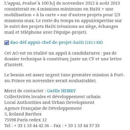
L’appui, évalué à 100 h/j de novembre 2012 à août 2013
Rapports moraux
consisterait en 4 missions minimum en Haïti + une
Rapports financiers
mobilisation « à la carte » sur d’autres projets pour 2/3
Nous rejoindre
missions max. Le reste du temps en appui/expertise sur
Le bulletin
le suivi des projets Haïti (réunions au siège, échanges
mail et téléphone avec l’équipe-projet).
Présentation du bulletin
Comité de rédaction
dao-déf-appui-chef-de-projet-haïti (
)
182.5 KB
Bulletins Villes en
Cet AO est en réalité un appel à candidatures : pas de
développement
dossier technique à constituer, juste un CV et une lettre
Kiosk
d’intérêt.
Ressources
Nos actions
Le besoin est assez urgent (une première mission à Port-
au-Prince en novembre serait souhaitable).
Podcast-AdP
Dîners débats
Merci de contacter :
Gaëlle HENRY
Journées d’études
Collectivités locales et développement urbain
Concours vidéo
Local Authorities and Urban Development
Agence Française de Développement
Matinales
5, Roland Barthes
Nos partenaires
75598 Paris cedex 12
Evénements
Tel : + 33 1 53 44 42 56 – Fax : + 33 1 53 44 37 33
Publications et rapports