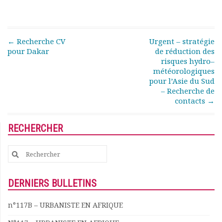
Documents
Les adhérents
Annuaire
Post navigation
←
Recherche CV
Urgent – stratégie
Offres d’emploi
pour Dakar
de réduction des
Forum
risques hydro–
Actualités
météorologiques
pour l’Asie du Sud
Nous contacter
– Recherche de
contacts
→
RECHERCHER
Search
for:
DERNIERS BULLETINS
n°117B – URBANISTE EN AFRIQUE