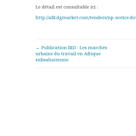
Rapports moraux
Le détail est consultable ici :
Rapports financiers
http://afd.dgmarket.com/tenders/np-notice.do
Nous rejoindre
Le bulletin
Présentation du bulletin
Comité de rédaction
Post navigation
←
Publication IRD : Les marchés
Bulletins Villes en
urbains du travail en Afrique
développement
subsaharienne
Kiosk
Ressources
Nos actions
Podcast-AdP
Dîners débats
Journées d’études
Concours vidéo
Matinales
Nos partenaires
Evénements
Publications et rapports