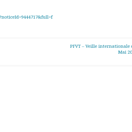
?noticeId=9444717&full=f
PFVT – Veille internationale 
Mai 2