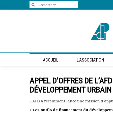
Search
for:
+33 (0)1 47 98 85 34
contact@villes-developpement.org
Accueil
ACCUEIL
L’ASSOCIATION
L’association
Qui sommes-nous ?
Présentation vidéo
APPEL D’OFFRES DE L’AF
Le bureau
Statuts de l’association
DÉVELOPPEMENT URBAIN 
Vie de l’association
Calendrier des activités
L’AFD a récemment lancé une mission d’appui 
Assemblées générales
« Les outils de financement du développem
Comptes rendus mensuels