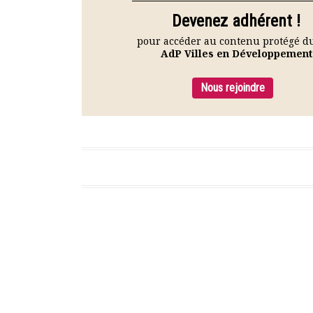
Rapports moraux
Devenez adhérent !
Rapports financiers
pour accéder au contenu protégé du
Nous rejoindre
AdP Villes en Développement
Le bulletin
Présentation du bulletin
Nous rejoindre
Comité de rédaction
Bulletins Villes en
développement
Kiosk
Ressources
Post navigation
Nos actions
Podcast-AdP
Dîners débats
Journées d’études
Concours vidéo
Matinales
Nos partenaires
Evénements
Publications et rapports