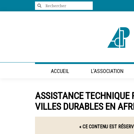
Search
for:
+33 (0)1 47 98 85 34
contact@villes-developpement.org
Accueil
ACCUEIL
L’ASSOCIATION
L’association
Qui sommes-nous ?
Présentation vidéo
ASSISTANCE TECHNIQUE P
Le bureau
Statuts de l’association
VILLES DURABLES EN AFR
Vie de l’association
Calendrier des activités
Assemblées générales
« CE CONTENU EST RÉSERV
Comptes rendus mensuels