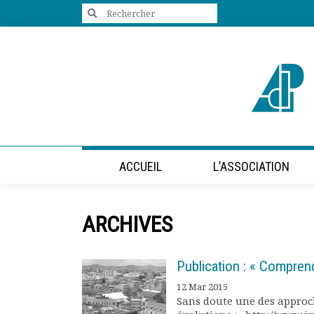
Search
for:
+33 (0)1 47 98 85 34
contact@villes-developpement.org
Accueil
ACCUEIL
L’ASSOCIATION
L’association
Qui sommes-nous ?
Présentation vidéo
ARCHIVES
Le bureau
Statuts de l’association
Vie de l’association
Publication : « Compren
Calendrier des activités
12 Mar 2015
Assemblées générales
Sans doute une des approch
Comptes rendus mensuels