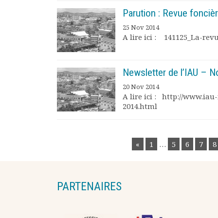
Parution : Revue fonciè
25 Nov 2014
A lire ici : 141125_La-revu
Newsletter de l’IAU – 
20 Nov 2014
A lire ici : http://www.iau
2014.html
POSTS
«
1
…
5
6
7
8
NAVIGATION
PARTENAIRES