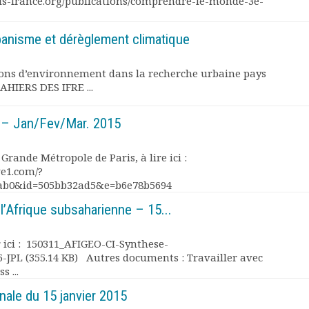
ris-france.org/publications/comprendre-le-monde-3e-
banisme et dérèglement climatique
ions d’environnement dans la recherche urbaine pays
CAHIERS DES IFRE ...
3 – Jan/Fev/Mar. 2015
a Grande Métropole de Paris, à lire ici :
ve1.com/?
3ab0&id=505bb32ad5&e=b6e78b5694
l’Afrique subsaharienne – 15...
r ici : 150311_AFIGEO-CI-Synthese-
JPL (355.14 KB) Autres documents : Travailler avec
 ...
nale du 15 janvier 2015