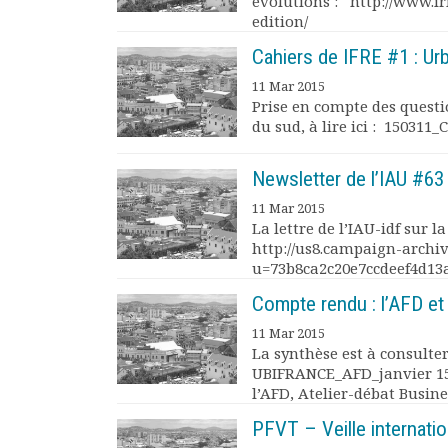
évolutions : http://www.i
Rapports moraux
edition/
Rapports financiers
Cahiers de IFRE #1 : Ur
Nous rejoindre
Le bulletin
11 Mar 2015
Prise en compte des quest
Présentation du bulletin
du sud, à lire ici : 150311_
Comité de rédaction
Bulletins Villes en
Newsletter de l’IAU #6
développement
Kiosk
11 Mar 2015
La lettre de l’IAU-idf sur l
Ressources
http://us8.campaign-archi
Nos actions
u=73b8ca2c20e7ccdeef4d1
Podcast-AdP
Compte rendu : l’AFD et 
Dîners débats
Journées d’études
11 Mar 2015
Concours vidéo
La synthèse est à consulte
UBIFRANCE_AFD_janvier 15-
Matinales
l’AFD, Atelier-débat Business
Nos partenaires
Evénements
PFVT – Veille internatio
Publications et rapports