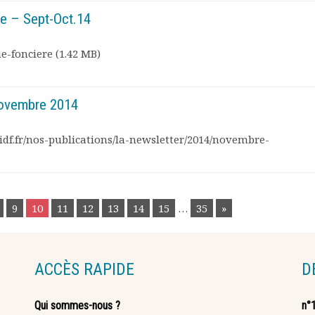
re – Sept-Oct.14
e-fonciere (1.42 MB)
Novembre 2014
-idf.fr/nos-publications/la-newsletter/2014/novembre-
9
10
11
12
13
14
15
…
35
»
ACCÈS RAPIDE
D
Qui sommes-nous ?
n°