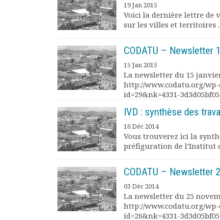
19 Jan 2015
Documents
Voici la dernière lettre de
Les adhérents
sur les villes et territoires ..
Annuaire
Offres d’emploi
CODATU – Newsletter 15
Forum
15 Jan 2015
Actualités
La newsletter du 15 janvier
Nous contacter
http://www.codatu.org/wp-
id=29&nk=4331-3d3d05bf05
IVD : synthèse des trava
16 Déc 2014
Vous trouverez ici la synt
préfiguration de l’Institut
CODATU – Newsletter 
03 Déc 2014
La newsletter du 25 novemb
http://www.codatu.org/wp-
id=26&nk=4331-3d3d05bf05