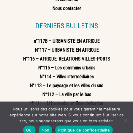
Nous contacter
DERNIERS BULLETINS
n°117B – URBANISTE EN AFRIQUE
N°117 – URBANISTE EN AFRIQUE
N°116 – AFRIQUE, RELATIONS VILLES-PORTS
N°115 – Les communs urbains
N°114 – Villes intermédiaires
N°113 – Le paysage et les villes du sud
N°112 – La ville par le bas
N°111 – Urbanisation et financiarisation
Nous utilisons des cookies pour vous garantir la meilleure
expérience sur notre site web. Si vous continuez à utiliser ce
site, nous supposerons que vous en êtes satisfait.
Copyright © 2020 ADP Villes en développement
Mentions légales
Politique de confidentialité
Oui
Non
Politique de confidentialité