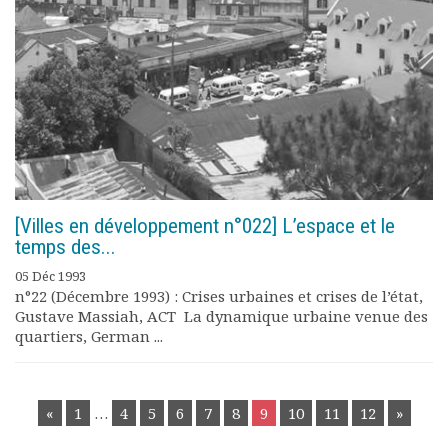
[Villes en développement n°022] L’espace et le
temps des...
05 Déc 1993
n°22 (Décembre 1993) : Crises urbaines et crises de l’état,
Gustave Massiah, ACT La dynamique urbaine venue des
quartiers, German ...
POSTS
«
1
…
4
5
6
7
8
9
10
11
12
»
NAVIGATION