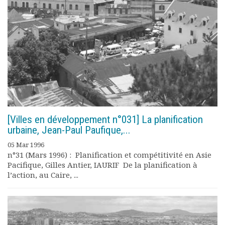
Rapports moraux
Rapports financiers
Nous rejoindre
Le bulletin
Présentation du bulletin
Comité de rédaction
Bulletins Villes en
développement
Kiosk
Ressources
[Villes en développement n°031] La planification
Nos actions
urbaine, Jean-Paul Paufique,...
Podcast-AdP
05 Mar 1996
Dîners débats
n°31 (Mars 1996) : Planification et compétitivité en Asie
Journées d’études
Pacifique, Gilles Antier, IAURIF De la planification à
l’action, au Caire, ...
Concours vidéo
Matinales
Nos partenaires
Evénements
Publications et rapports