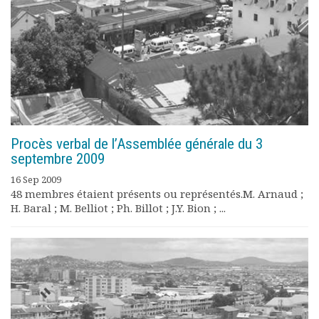
Rapports moraux
Rapports financiers
Nous rejoindre
Le bulletin
Présentation du bulletin
Comité de rédaction
Bulletins Villes en
développement
Procès verbal de l’Assemblée générale du 3
Kiosk
septembre 2009
Ressources
16 Sep 2009
Nos actions
48 membres étaient présents ou représentés.M. Arnaud ;
Podcast-AdP
H. Baral ; M. Belliot ; Ph. Billot ; J.Y. Bion ; ...
Dîners débats
Journées d’études
Concours vidéo
Matinales
Nos partenaires
Evénements
Publications et rapports