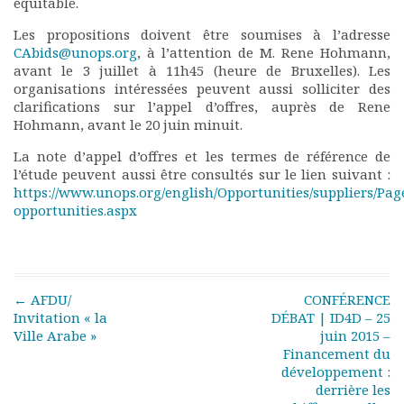
équitable.
Rapports moraux
Les propositions doivent être soumises à l’adresse
Rapports financiers
CAbids@unops.org
, à l’attention de M. Rene Hohmann,
Nous rejoindre
avant le 3 juillet à 11h45 (heure de Bruxelles). Les
Le bulletin
organisations intéressées peuvent aussi solliciter des
Présentation du bulletin
clarifications sur l’appel d’offres, auprès de Rene
Comité de rédaction
Hohmann, avant le 20 juin minuit.
Bulletins Villes en
La note d’appel d’offres et les termes de référence de
développement
l’étude peuvent aussi être consultés sur le lien suivant :
Kiosk
https://www.unops.org/english/Opportunities/suppliers/Pag
Ressources
opportunities.aspx
Nos actions
Podcast-AdP
Dîners débats
Journées d’études
Post navigation
←
AFDU/
CONFÉRENCE
Concours vidéo
Invitation « la
DÉBAT | ID4D – 25
Ville Arabe »
juin 2015 –
Matinales
Financement du
Nos partenaires
développement :
Evénements
derrière les
Publications et rapports