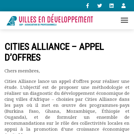
+33 (0)1 47 98 85 34
CITIES ALLIANCE – APPEL
contact@villes-developpement.org
D’OFFRES
Accueil
Chers membres,
L’association
Qui sommes-nous ?
Cities Alliance lance un appel d’offres pour réaliser une
étude. L’objectif est de proposer une méthodologie et
Présentation vidéo
réaliser un diagnostic du développement économique de
Le bureau
cinq villes d’Afrique – choisies par Cities Alliance dans
Statuts de l’association
les pays où il met en œuvre des programmes-pays
Vie de l’association
(Burkina Faso, Ghana, Mozambique, Éthiopie et
Calendrier des activités
Ouganda), et de formuler un ensemble de
recommandations sur le rôle des collectivités locales en
Assemblées générales
appui à la promotion d’une croissance économique
Comptes rendus mensuels