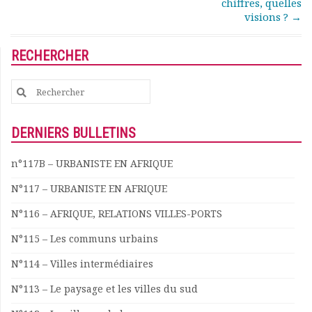
chiffres, quelles
Documents
visions ?
→
Les adhérents
Annuaire
RECHERCHER
Offres d’emploi
Forum
Search
Actualités
for:
Nous contacter
DERNIERS BULLETINS
n°117B – URBANISTE EN AFRIQUE
N°117 – URBANISTE EN AFRIQUE
N°116 – AFRIQUE, RELATIONS VILLES-PORTS
N°115 – Les communs urbains
N°114 – Villes intermédiaires
N°113 – Le paysage et les villes du sud