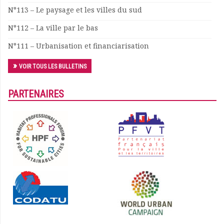
N°113 – Le paysage et les villes du sud
Documents
Les adhérents
N°112 – La ville par le bas
Annuaire
N°111 – Urbanisation et financiarisation
Offres d’emploi
Forum
VOIR TOUS LES BULLETINS
Actualités
Nous contacter
PARTENAIRES