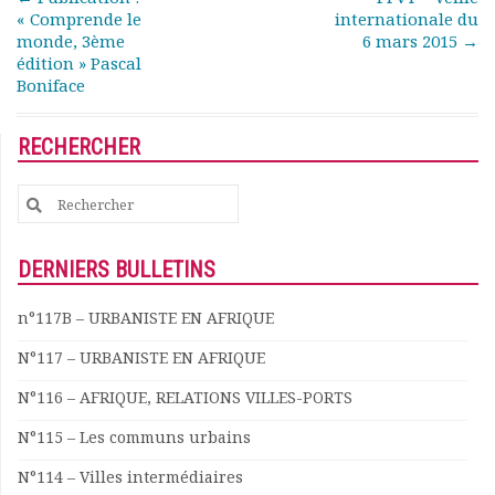
Rapports moraux
« Comprende le
internationale du
monde, 3ème
6 mars 2015
→
Rapports financiers
édition » Pascal
Nous rejoindre
Boniface
Le bulletin
Présentation du bulletin
RECHERCHER
Comité de rédaction
Bulletins Villes en
Search
développement
for:
Kiosk
Ressources
DERNIERS BULLETINS
Nos actions
Podcast-AdP
n°117B – URBANISTE EN AFRIQUE
Dîners débats
N°117 – URBANISTE EN AFRIQUE
Journées d’études
Concours vidéo
N°116 – AFRIQUE, RELATIONS VILLES-PORTS
Matinales
N°115 – Les communs urbains
Nos partenaires
Evénements
N°114 – Villes intermédiaires
Publications et rapports