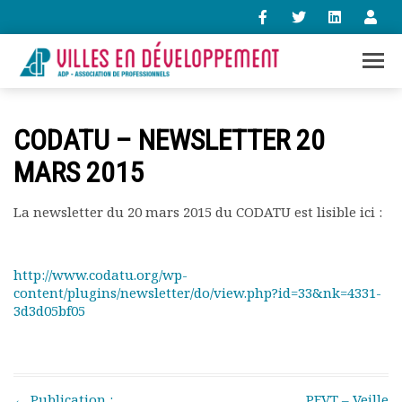
+33 (0)1 47 98 85 34
CODATU – NEWSLETTER 20
contact@villes-developpement.org
MARS 2015
Accueil
La newsletter du 20 mars 2015 du CODATU est lisible ici :
L’association
Qui sommes-nous ?
Présentation vidéo
http://www.codatu.org/wp-
Le bureau
content/plugins/newsletter/do/view.php?id=33&nk=4331-
Statuts de l’association
3d3d05bf05
Vie de l’association
Calendrier des activités
Assemblées générales
Comptes rendus mensuels
Post navigation
←
Publication :
PFVT – Veille