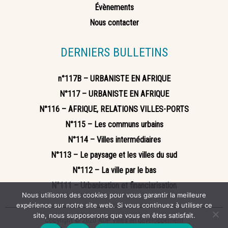
Évènements
Nous contacter
DERNIERS BULLETINS
n°117B – URBANISTE EN AFRIQUE
N°117 – URBANISTE EN AFRIQUE
N°116 – AFRIQUE, RELATIONS VILLES-PORTS
N°115 – Les communs urbains
N°114 – Villes intermédiaires
N°113 – Le paysage et les villes du sud
N°112 – La ville par le bas
N°111 – Urbanisation et financiarisation
Nous utilisons des cookies pour vous garantir la meilleure
expérience sur notre site web. Si vous continuez à utiliser ce
site, nous supposerons que vous en êtes satisfait.
Copyright © 2020 ADP Villes en développement