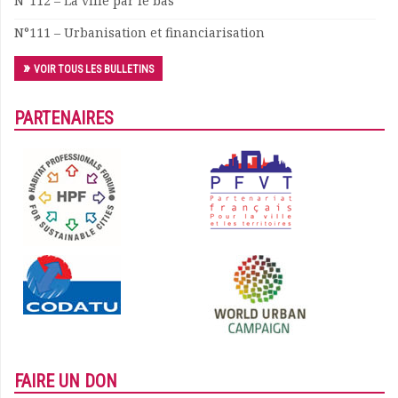
N°112 – La ville par le bas
Documents
N°111 – Urbanisation et financiarisation
Les adhérents
Annuaire
VOIR TOUS LES BULLETINS
Offres d’emploi
Forum
PARTENAIRES
Actualités
Nous contacter
FAIRE UN DON