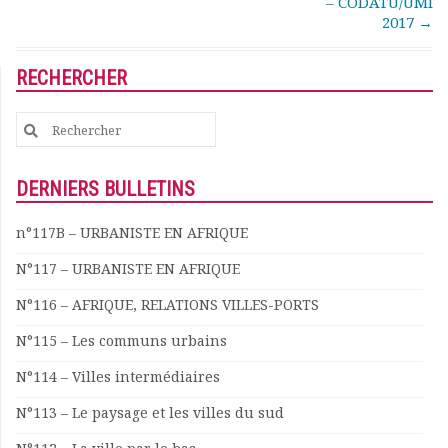
– CODATU/UMI
Rapports moraux
2017
→
Rapports financiers
Nous rejoindre
RECHERCHER
Le bulletin
Présentation du bulletin
Search
Comité de rédaction
for:
Bulletins Villes en
développement
DERNIERS BULLETINS
Kiosk
Ressources
n°117B – URBANISTE EN AFRIQUE
Nos actions
N°117 – URBANISTE EN AFRIQUE
Podcast-AdP
Dîners débats
N°116 – AFRIQUE, RELATIONS VILLES-PORTS
Journées d’études
N°115 – Les communs urbains
Concours vidéo
Matinales
N°114 – Villes intermédiaires
Nos partenaires
N°113 – Le paysage et les villes du sud
Evénements
Publications et rapports