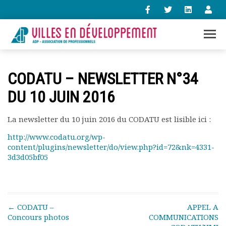
+33 (0)1 47 98 85 34
CODATU – NEWSLETTER N°34
contact@villes-developpement.org
DU 10 JUIN 2016
Accueil
La newsletter du 10 juin 2016 du CODATU est lisible ici :
L’association
Qui sommes-nous ?
http://www.codatu.org/wp-
content/plugins/newsletter/do/view.php?id=72&nk=4331-
Présentation vidéo
3d3d05bf05
Le bureau
Statuts de l’association
Vie de l’association
Calendrier des activités
Post navigation
←
CODATU –
APPEL A
Assemblées générales
Concours photos
COMMUNICATIONS
Comptes rendus mensuels