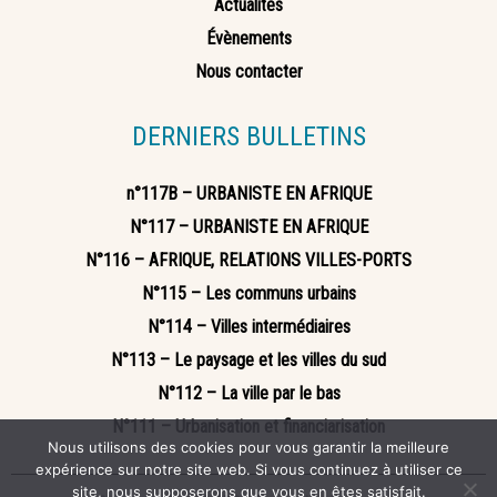
Actualités
Évènements
Nous contacter
DERNIERS BULLETINS
n°117B – URBANISTE EN AFRIQUE
N°117 – URBANISTE EN AFRIQUE
N°116 – AFRIQUE, RELATIONS VILLES-PORTS
N°115 – Les communs urbains
N°114 – Villes intermédiaires
N°113 – Le paysage et les villes du sud
N°112 – La ville par le bas
N°111 – Urbanisation et financiarisation
Nous utilisons des cookies pour vous garantir la meilleure
expérience sur notre site web. Si vous continuez à utiliser ce
site, nous supposerons que vous en êtes satisfait.