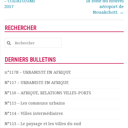
– CODATU/UMI
la zone du nouvel
Rapports moraux
2017
aéroport de
Rapports financiers
Nouakchott.
→
Nous rejoindre
Le bulletin
RECHERCHER
Présentation du bulletin
Comité de rédaction
Search
Bulletins Villes en
for:
développement
Kiosk
DERNIERS BULLETINS
Ressources
n°117B – URBANISTE EN AFRIQUE
Nos actions
Podcast-AdP
N°117 – URBANISTE EN AFRIQUE
Dîners débats
N°116 – AFRIQUE, RELATIONS VILLES-PORTS
Journées d’études
Concours vidéo
N°115 – Les communs urbains
Matinales
N°114 – Villes intermédiaires
Nos partenaires
Evénements
N°113 – Le paysage et les villes du sud
Publications et rapports