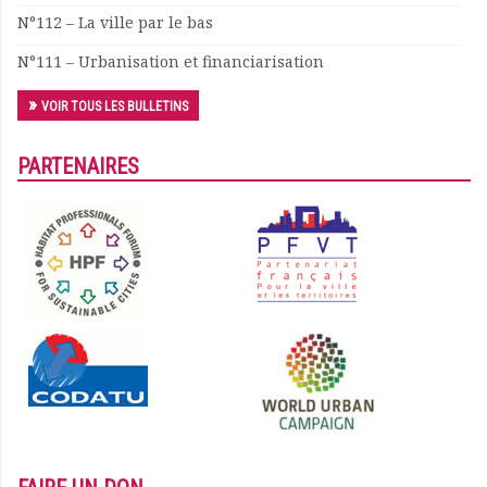
N°112 – La ville par le bas
Documents
Les adhérents
N°111 – Urbanisation et financiarisation
Annuaire
Offres d’emploi
VOIR TOUS LES BULLETINS
Forum
Actualités
PARTENAIRES
Nous contacter