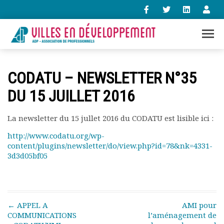
+33 (0)1 47 98 85 34
CODATU – NEWSLETTER N°35
contact@villes-developpement.org
DU 15 JUILLET 2016
Accueil
La newsletter du 15 jullet 2016 du CODATU est lisible ici :
L’association
Qui sommes-nous ?
http://www.codatu.org/wp-
content/plugins/newsletter/do/view.php?id=78&nk=4331-
Présentation vidéo
3d3d05bf05
Le bureau
Statuts de l’association
Vie de l’association
Calendrier des activités
Post navigation
←
APPEL A
AMI pour
Assemblées générales
COMMUNICATIONS
l’aménagement de
Comptes rendus mensuels