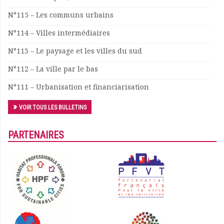
Documents
N°115 – Les communs urbains
Les adhérents
N°114 – Villes intermédiaires
Annuaire
Offres d’emploi
N°113 – Le paysage et les villes du sud
Forum
N°112 – La ville par le bas
Actualités
Nous contacter
N°111 – Urbanisation et financiarisation
VOIR TOUS LES BULLETINS
PARTENAIRES