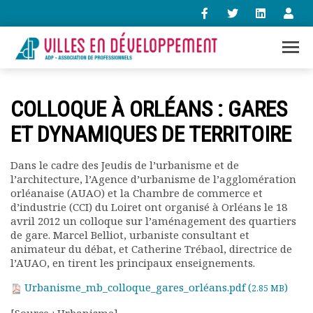
+33 (0)1 47 98 85 34
COLLOQUE À ORLÉANS : GARES
contact@villes-developpement.org
ET DYNAMIQUES DE TERRITOIRE
Accueil
Dans le cadre des Jeudis de l’urbanisme et de
L’association
l’architecture, l’Agence d’urbanisme de l’agglomération
Qui sommes-nous ?
orléanaise (AUAO) et la Chambre de commerce et
Présentation vidéo
d’industrie (CCI) du Loiret ont organisé à Orléans le 18
avril 2012 un colloque sur l’aménagement des quartiers
Le bureau
de gare. Marcel Belliot, urbaniste consultant et
Statuts de l’association
animateur du débat, et Catherine Trébaol, directrice de
Vie de l’association
l’AUAO, en tirent les principaux enseignements.
Calendrier des activités
Urbanisme_mb_colloque_gares_orléans.pdf (
)
2.85 MB
Assemblées générales
Comptes rendus mensuels