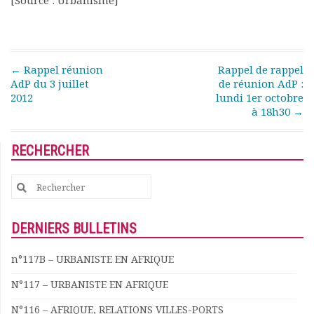
[Source : Urbanisme]
Rapports moraux
Rapports financiers
Nous rejoindre
Le bulletin
Post navigation
←
Rappel réunion
Rappel de rappel
Présentation du bulletin
AdP du 3 juillet
de réunion AdP :
Comité de rédaction
2012
lundi 1er octobre
Bulletins Villes en
à 18h30
→
développement
Kiosk
RECHERCHER
Ressources
Nos actions
Search
Podcast-AdP
for:
Dîners débats
DERNIERS BULLETINS
Journées d’études
Concours vidéo
n°117B – URBANISTE EN AFRIQUE
Matinales
Nos partenaires
N°117 – URBANISTE EN AFRIQUE
Evénements
N°116 – AFRIQUE, RELATIONS VILLES-PORTS
Publications et rapports