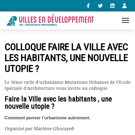
+33 (0)1 47 98 85 34
COLLOQUE FAIRE LA VILLE AVEC
contact@villes-developpement.org
LES HABITANTS, UNE NOUVELLE
UTOPIE ?
Accueil
L’association
Qui sommes-nous ?
Le 3ème cycle d’urbanisme Mutations Urbaines de l’Ecole
Spéciale d’Architecture vous invite au colloque
Présentation vidéo
Le bureau
Faire la Ville avec les habitants , une
Statuts de l’association
nouvelle utopie ?
Vie de l’association
Calendrier des activités
Comment penser l’urbanisme autrement.
Assemblées générales
Organisé par Marlène Ghorayeb
Comptes rendus mensuels