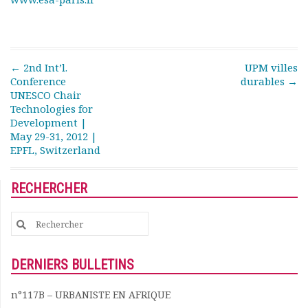
Documents
Les adhérents
Annuaire
Offres d’emploi
Post navigation
←
2nd Int’l.
UPM villes
Conference
durables
→
Forum
UNESCO Chair
Actualités
Technologies for
Nous contacter
Development |
May 29-31, 2012 |
EPFL, Switzerland
RECHERCHER
Search
for:
DERNIERS BULLETINS
n°117B – URBANISTE EN AFRIQUE