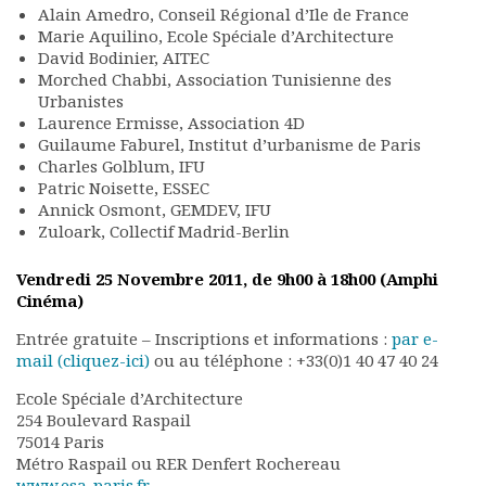
Alain Amedro, Conseil Régional d’Ile de France
Rapports moraux
Marie Aquilino, Ecole Spéciale d’Architecture
Rapports financiers
David Bodinier, AITEC
Nous rejoindre
Morched Chabbi, Association Tunisienne des
Le bulletin
Urbanistes
Présentation du bulletin
Laurence Ermisse, Association 4D
Guilaume Faburel, Institut d’urbanisme de Paris
Comité de rédaction
Charles Golblum, IFU
Bulletins Villes en
Patric Noisette, ESSEC
développement
Annick Osmont, GEMDEV, IFU
Kiosk
Zuloark, Collectif Madrid-Berlin
Ressources
Nos actions
Vendredi 25 Novembre 2011, de 9h00 à 18h00 (Amphi
Cinéma)
Podcast-AdP
Dîners débats
Entrée gratuite – Inscriptions et informations :
par e-
Journées d’études
mail (cliquez-ici)
ou au téléphone : +33(0)1 40 47 40 24
Concours vidéo
Ecole Spéciale d’Architecture
Matinales
254 Boulevard Raspail
Nos partenaires
75014 Paris
Evénements
Métro Raspail ou RER Denfert Rochereau
Publications et rapports
www.esa-paris.fr