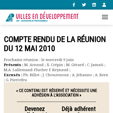
+33 (0)1 47 98 85 34
COMPTE RENDU DE LA RÉUNION
contact@villes-developpement.org
DU 12 MAI 2010
Accueil
Prochaine réunion : le mercredi 9 juin
L’association
Présents :
M. Arnaud ; X. Crépin ; M. Gérard ; C. Jamati ;
Qui sommes-nous ?
M.A. Lallemand-Flucher F. Reynaud ;
Présentation vidéo
Excusés :
Ph. Billot ; J. Chouzenoux ; A. Jehanno ; A. Kern
; G. Pierrefeu
Le bureau
Statuts de l’association
« CE CONTENU EST RÉSERVÉ ET NÉCESSITE UNE
Vie de l’association
ADHÉSION À L’ASSOCIATION »
Calendrier des activités
Assemblées générales
Devenez
Déjà adhérent
Comptes rendus mensuels