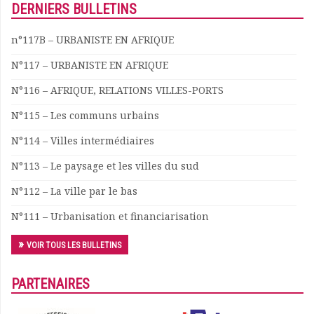
DERNIERS BULLETINS
Documents
Les adhérents
n°117B – URBANISTE EN AFRIQUE
Annuaire
N°117 – URBANISTE EN AFRIQUE
Offres d’emploi
Forum
N°116 – AFRIQUE, RELATIONS VILLES-PORTS
Actualités
N°115 – Les communs urbains
Nous contacter
N°114 – Villes intermédiaires
N°113 – Le paysage et les villes du sud
N°112 – La ville par le bas
N°111 – Urbanisation et financiarisation
VOIR TOUS LES BULLETINS
PARTENAIRES