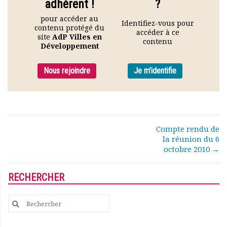
adhérent !
?
Rapports moraux
pour accéder au
Rapports financiers
Identifiez-vous pour
contenu protégé du
Nous rejoindre
accéder à ce
site
AdP Villes en
contenu
Le bulletin
Développement
Présentation du bulletin
Comité de rédaction
Nous rejoindre
Je m’identifie
Bulletins Villes en
développement
Kiosk
Ressources
Post navigation
Compte rendu de
Nos actions
la réunion du 6
Podcast-AdP
octobre 2010
→
Dîners débats
Journées d’études
RECHERCHER
Concours vidéo
Matinales
Search
Nos partenaires
for:
Evénements
Publications et rapports