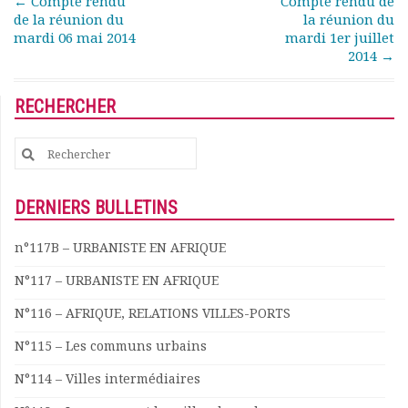
Post navigation
←
Compte rendu
Compte rendu de
de la réunion du
la réunion du
Documents
mardi 06 mai 2014
mardi 1er juillet
Les adhérents
2014
→
Annuaire
Offres d’emploi
RECHERCHER
Forum
Actualités
Search
Nous contacter
for:
DERNIERS BULLETINS
n°117B – URBANISTE EN AFRIQUE
N°117 – URBANISTE EN AFRIQUE
N°116 – AFRIQUE, RELATIONS VILLES-PORTS
N°115 – Les communs urbains
N°114 – Villes intermédiaires