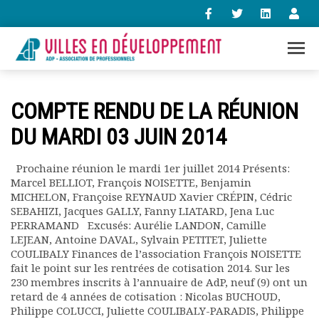
+33 (0)1 47 98 85 34
COMPTE RENDU DE LA RÉUNION
contact@villes-developpement.org
DU MARDI 03 JUIN 2014
Accueil
Prochaine réunion le mardi 1er juillet 2014 Présents:
L’association
Marcel BELLIOT, François NOISETTE, Benjamin
Qui sommes-nous ?
MICHELON, Françoise REYNAUD Xavier CRÉPIN, Cédric
Présentation vidéo
SEBAHIZI, Jacques GALLY, Fanny LIATARD, Jena Luc
PERRAMAND Excusés: Aurélie LANDON, Camille
Le bureau
LEJEAN, Antoine DAVAL, Sylvain PETITET, Juliette
Statuts de l’association
COULIBALY Finances de l’association François NOISETTE
Vie de l’association
fait le point sur les rentrées de cotisation 2014. Sur les
Calendrier des activités
230 membres inscrits à l’annuaire de AdP, neuf (9) ont un
Assemblées générales
retard de 4 années de cotisation : Nicolas BUCHOUD,
Philippe COLUCCI, Juliette COULIBALY-PARADIS, Philippe
Comptes rendus mensuels