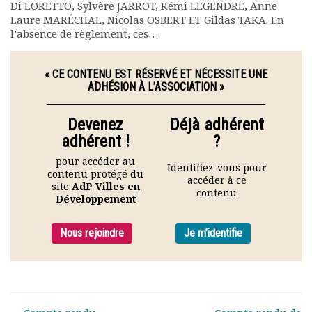
Di LORETTO, Sylvère JARROT, Rémi LEGENDRE, Anne
Rapports moraux
Laure MARÉCHAL, Nicolas OSBERT ET Gildas TAKA. En
Rapports financiers
l’absence de règlement, ces…
Nous rejoindre
Le bulletin
« CE CONTENU EST RÉSERVÉ ET NÉCESSITE UNE
Présentation du bulletin
ADHÉSION À L’ASSOCIATION »
Comité de rédaction
Bulletins Villes en
Devenez
Déjà adhérent
développement
adhérent !
?
Kiosk
Ressources
pour accéder au
Identifiez-vous pour
contenu protégé du
Nos actions
accéder à ce
site
AdP Villes en
contenu
Podcast-AdP
Développement
Dîners débats
Journées d’études
Nous rejoindre
Je m’identifie
Concours vidéo
Matinales
Nos partenaires
Evénements
Publications et rapports