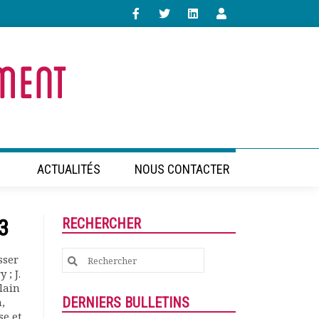
ACTUALITÉS
NOUS CONTACTER
3
RECHERCHER
Search
sser
 ; J.
for:
Alain
DERNIERS BULLETINS
,
se et