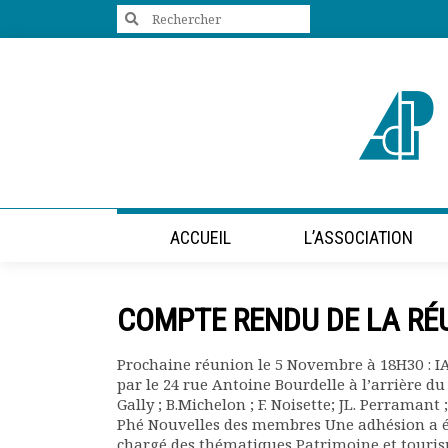
Search
for:
+33 (0)1 47 98 85 34
contact@villes-developpement.org
Accueil
ACCUEIL
L’ASSOCIATION
L’association
Qui sommes-nous ?
Présentation vidéo
COMPTE RENDU DE LA RÉ
Le bureau
Statuts de l’association
Prochaine réunion le 5 Novembre à 18H30 : IAU
Vie de l’association
par le 24 rue Antoine Bourdelle à l’arrière du b
Calendrier des activités
Gally ; B.Michelon ; F. Noisette; JL. Perramant
Assemblées générales
Phé Nouvelles des membres Une adhésion a ét
Comptes rendus mensuels
chargé des thématiques Patrimoine et tourism