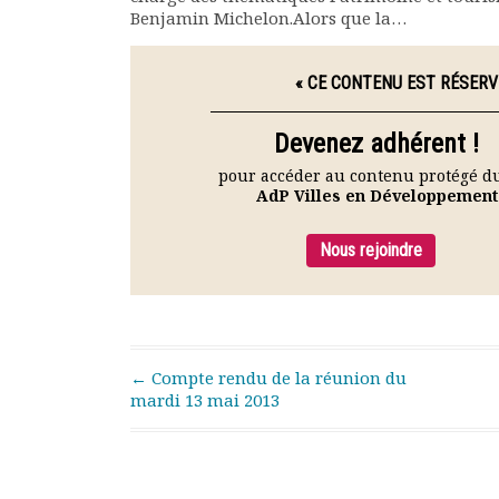
Rapports moraux
Benjamin Michelon.Alors que la…
Rapports financiers
Nous rejoindre
« CE CONTENU EST RÉSERV
Le bulletin
Présentation du bulletin
Devenez adhérent !
Comité de rédaction
pour accéder au contenu protégé du
Bulletins Villes en
AdP Villes en Développement
développement
Kiosk
Nous rejoindre
Ressources
Nos actions
Podcast-AdP
Dîners débats
Journées d’études
Post navigation
←
Compte rendu de la réunion du
Concours vidéo
mardi 13 mai 2013
Matinales
Nos partenaires
Evénements
Publications et rapports