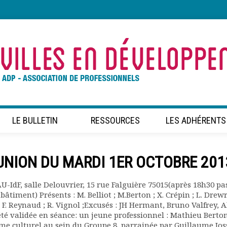
LE BULLETIN
RESSOURCES
LES ADHÉRENTS
UNION DU MARDI 1ER OCTOBRE 201
-IdF, salle Delouvrier, 15 rue Falguière 75015(après 18h30 pa
âtiment) Présents : M. Belliot ; M.Berton ; X. Crépin ; L. Drewry
 ; F. Reynaud ; R. Vignol ;Excusés : JH Hermant, Bruno Valfrey, 
é validée en séance: un jeune professionnel : Mathieu Berton
e culturel au sein du Groupe 8, parrainée par Guillaume Jos