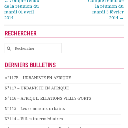
Post navigation
←
Compte rendu
Compte rendu de
de la réunion du
la réunion du
Documents
mardi 01 avril
mardi 3 février
Les adhérents
2014
2014
→
Annuaire
Offres d’emploi
RECHERCHER
Forum
Actualités
Search
Nous contacter
for:
DERNIERS BULLETINS
n°117B – URBANISTE EN AFRIQUE
N°117 – URBANISTE EN AFRIQUE
N°116 – AFRIQUE, RELATIONS VILLES-PORTS
N°115 – Les communs urbains
N°114 – Villes intermédiaires