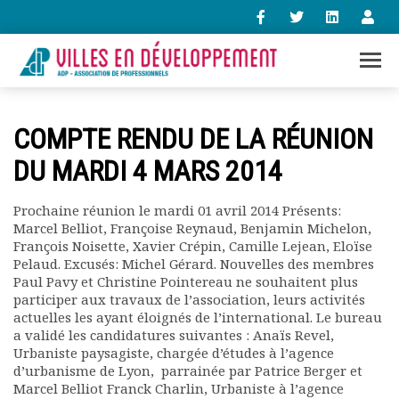
+33 (0)1 47 98 85 34
COMPTE RENDU DE LA RÉUNION
contact@villes-developpement.org
DU MARDI 4 MARS 2014
Accueil
Prochaine réunion le mardi 01 avril 2014 Présents:
L’association
Marcel Belliot, Françoise Reynaud, Benjamin Michelon,
Qui sommes-nous ?
François Noisette, Xavier Crépin, Camille Lejean, Eloïse
Présentation vidéo
Pelaud. Excusés: Michel Gérard. Nouvelles des membres
Paul Pavy et Christine Pointereau ne souhaitent plus
Le bureau
participer aux travaux de l’association, leurs activités
Statuts de l’association
actuelles les ayant éloignés de l’international. Le bureau
Vie de l’association
a validé les candidatures suivantes : Anaïs Revel,
Calendrier des activités
Urbaniste paysagiste, chargée d’études à l’agence
Assemblées générales
d’urbanisme de Lyon, parrainée par Patrice Berger et
Marcel Belliot Franck Charlin, Urbaniste à l’agence
Comptes rendus mensuels