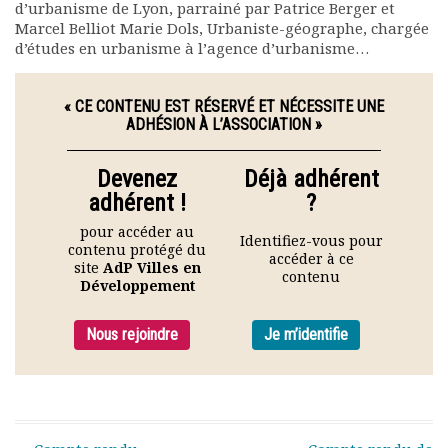
d’urbanisme de Lyon, parrainé par Patrice Berger et
Rapports moraux
Marcel Belliot Marie Dols, Urbaniste-géographe, chargée
Rapports financiers
d’études en urbanisme à l’agence d’urbanisme…
Nous rejoindre
Le bulletin
« CE CONTENU EST RÉSERVÉ ET NÉCESSITE UNE
Présentation du bulletin
ADHÉSION À L’ASSOCIATION »
Comité de rédaction
Bulletins Villes en
Devenez
Déjà adhérent
développement
adhérent !
?
Kiosk
Ressources
pour accéder au
Identifiez-vous pour
contenu protégé du
Nos actions
accéder à ce
site
AdP Villes en
contenu
Podcast-AdP
Développement
Dîners débats
Journées d’études
Nous rejoindre
Je m’identifie
Concours vidéo
Matinales
Nos partenaires
Evénements
Publications et rapports