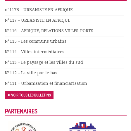
Documents
n°117B – URBANISTE EN AFRIQUE
Les adhérents
N°117 – URBANISTE EN AFRIQUE
Annuaire
Offres d’emploi
N°116 – AFRIQUE, RELATIONS VILLES-PORTS
Forum
N°115 – Les communs urbains
Actualités
Nous contacter
N°114 – Villes intermédiaires
N°113 – Le paysage et les villes du sud
N°112 – La ville par le bas
N°111 – Urbanisation et financiarisation
VOIR TOUS LES BULLETINS
PARTENAIRES