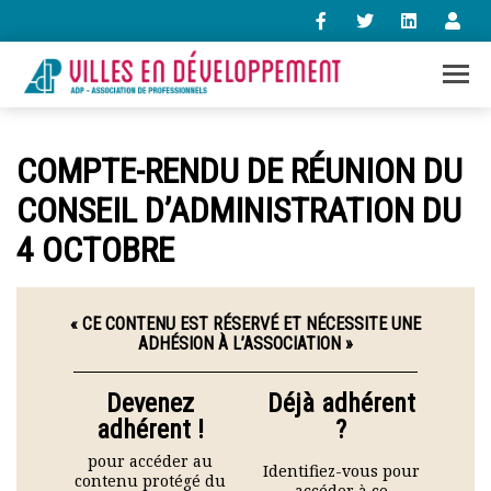
+33 (0)1 47 98 85 34
COMPTE-RENDU DE RÉUNION DU
contact@villes-developpement.org
CONSEIL D’ADMINISTRATION DU
4 OCTOBRE
Accueil
L’association
Qui sommes-nous ?
Présentation vidéo
« CE CONTENU EST RÉSERVÉ ET NÉCESSITE UNE
ADHÉSION À L’ASSOCIATION »
Le bureau
Statuts de l’association
Devenez
Déjà adhérent
Vie de l’association
adhérent !
?
Calendrier des activités
Assemblées générales
pour accéder au
Identifiez-vous pour
Comptes rendus mensuels
contenu protégé du
accéder à ce