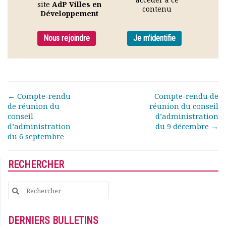
site
AdP Villes en
Rapports moraux
contenu
Développement
Rapports financiers
Nous rejoindre
Nous rejoindre
Je m’identifie
Le bulletin
Présentation du bulletin
Comité de rédaction
Bulletins Villes en
développement
Post navigation
←
Compte-rendu
Compte-rendu de
Kiosk
de réunion du
réunion du conseil
conseil
d’administration
Ressources
d’administration
du 9 décembre
→
Nos actions
du 6 septembre
Podcast-AdP
Dîners débats
RECHERCHER
Journées d’études
Concours vidéo
Search
Matinales
for:
Nos partenaires
Evénements
DERNIERS BULLETINS
Publications et rapports