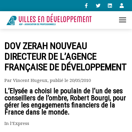
+33 (0)1 47 98 85 34
DOV ZERAH NOUVEAU
contact@villes-developpement.org
DIRECTEUR DE L’AGENCE
FRANÇAISE DE DÉVELOPPEMENT
Accueil
L’association
Qui sommes-nous ?
Par Vincent Hugeux, publié le 20/05/2010
Présentation vidéo
L’Elysée a choisi le poulain de l’un de ses
Le bureau
conseillers de l’ombre, Robert Bourgi, pour
Statuts de l’association
gérer les engagements financiers de la
Vie de l’association
France dans le monde.
Calendrier des activités
Assemblées générales
In l’Express
Comptes rendus mensuels