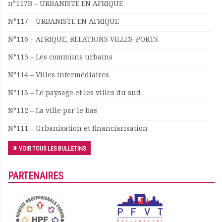
n°117B – URBANISTE EN AFRIQUE
Documents
N°117 – URBANISTE EN AFRIQUE
Les adhérents
Annuaire
N°116 – AFRIQUE, RELATIONS VILLES-PORTS
Offres d’emploi
N°115 – Les communs urbains
Forum
Actualités
N°114 – Villes intermédiaires
Nous contacter
N°113 – Le paysage et les villes du sud
N°112 – La ville par le bas
N°111 – Urbanisation et financiarisation
VOIR TOUS LES BULLETINS
PARTENAIRES