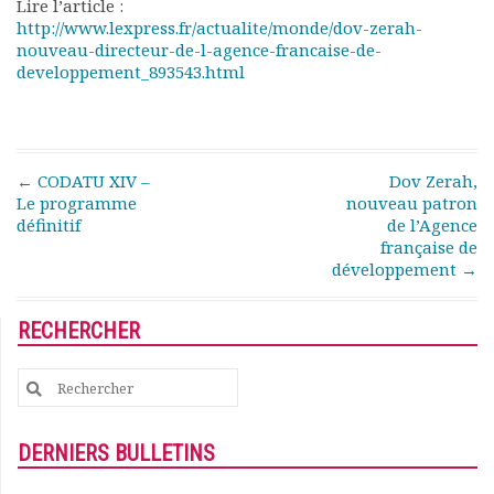
Lire l’article :
Rapports moraux
http://www.lexpress.fr/actualite/monde/dov-zerah-
Rapports financiers
nouveau-directeur-de-l-agence-francaise-de-
Nous rejoindre
developpement_893543.html
Le bulletin
Présentation du bulletin
Comité de rédaction
Bulletins Villes en
Post navigation
←
CODATU XIV –
Dov Zerah,
développement
Le programme
nouveau patron
définitif
de l’Agence
Kiosk
française de
Ressources
développement
→
Nos actions
Podcast-AdP
RECHERCHER
Dîners débats
Journées d’études
Search
Concours vidéo
for:
Matinales
Nos partenaires
DERNIERS BULLETINS
Evénements
Publications et rapports