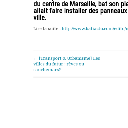
du centre de Marseille, bat son pl
Rapports moraux
allait faire installer des panneau
Rapports financiers
ville.
Nous rejoindre
Le bulletin
Lire la suite :
http://www.batiactu.com/edito/m
Présentation du bulletin
Comité de rédaction
Bulletins Villes en
développement
Post navigation
←
[Transport & Urbanisme] Les
Kiosk
villes du futur : rêves ou
Ressources
cauchemars?
Nos actions
Podcast-AdP
Dîners débats
Journées d’études
Concours vidéo
Matinales
Nos partenaires
Evénements
Publications et rapports