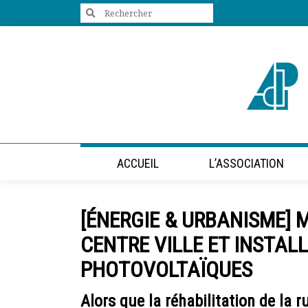
Search
for:
+33 (0)1 47 98 85 34
contact@villes-developpement.org
Accueil
ACCUEIL
L’ASSOCIATION
L’association
Qui sommes-nous ?
Présentation vidéo
[ÉNERGIE & URBANISME] M
Le bureau
Statuts de l’association
CENTRE VILLE ET INSTAL
Vie de l’association
PHOTOVOLTAÏQUES
Calendrier des activités
Assemblées générales
Alors que la réhabilitation de la 
Comptes rendus mensuels