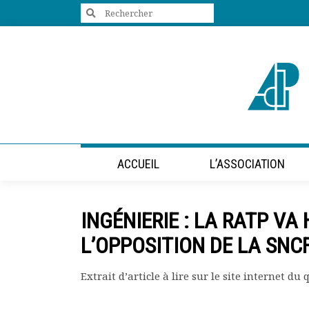
Search
for:
+33 (0)1 47 98 85 34
contact@villes-developpement.org
Accueil
ACCUEIL
L’ASSOCIATION
L’association
Qui sommes-nous ?
Présentation vidéo
INGÉNIERIE : LA RATP VA
Le bureau
Statuts de l’association
L’OPPOSITION DE LA SNC
Vie de l’association
Calendrier des activités
Extrait d’article à lire sur le site internet du
Assemblées générales
Comptes rendus mensuels