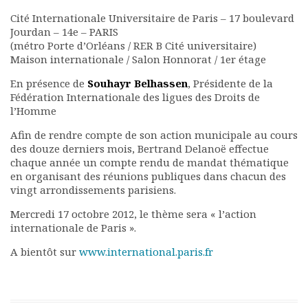
Rapports moraux
Cité Internationale Universitaire de Paris – 17 boulevard
Rapports financiers
Jourdan – 14e – PARIS
Nous rejoindre
(métro Porte d’Orléans / RER B Cité universitaire)
Maison internationale / Salon Honnorat / 1er étage
Le bulletin
Présentation du bulletin
En présence de
Souhayr Belhassen
, Présidente de la
Comité de rédaction
Fédération Internationale des ligues des Droits de
Bulletins Villes en
l’Homme
développement
Afin de rendre compte de son action municipale au cours
Kiosk
des douze derniers mois, Bertrand Delanoë effectue
Ressources
chaque année un compte rendu de mandat thématique
Nos actions
en organisant des réunions publiques dans chacun des
vingt arrondissements parisiens.
Podcast-AdP
Dîners débats
Mercredi 17 octobre 2012, le thème sera « l’action
Journées d’études
internationale de Paris ».
Concours vidéo
A bientôt sur
www.international.paris.fr
Matinales
Nos partenaires
Evénements
Publications et rapports