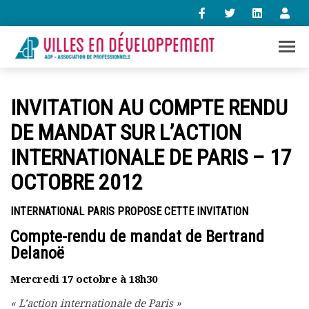
+33 (0)1 47 98 85 34
INVITATION AU COMPTE RENDU
contact@villes-developpement.org
DE MANDAT SUR L’ACTION
INTERNATIONALE DE PARIS – 17
Accueil
L’association
OCTOBRE 2012
Qui sommes-nous ?
Présentation vidéo
INTERNATIONAL PARIS PROPOSE CETTE INVITATION
Le bureau
Compte-rendu de mandat de Bertrand
Statuts de l’association
Delanoë
Vie de l’association
Calendrier des activités
Mercredi 17 octobre à 18h30
Assemblées générales
Comptes rendus mensuels
« L’action internationale de Paris »