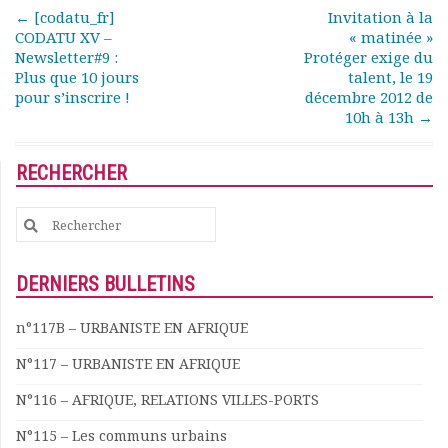
Post navigation
←
[codatu_fr]
Invitation à la
Documents
CODATU XV –
« matinée »
Les adhérents
Newsletter#9 :
Protéger exige du
Annuaire
Plus que 10 jours
talent, le 19
Offres d’emploi
pour s’inscrire !
décembre 2012 de
10h à 13h
→
Forum
Actualités
Nous contacter
RECHERCHER
Search
for:
DERNIERS BULLETINS
n°117B – URBANISTE EN AFRIQUE
N°117 – URBANISTE EN AFRIQUE
N°116 – AFRIQUE, RELATIONS VILLES-PORTS
N°115 – Les communs urbains