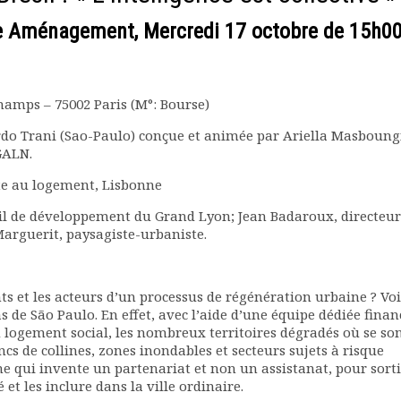
e Aménagement, Mercredi 17 octobre de 15h00
Champs – 75002 Paris (M°: Bourse)
rdo Trani (Sao-Paulo) conçue et animée par Ariella Masboung
GALN.
te au logement, Lisbonne
eil de développement du Grand Lyon; Jean Badaroux, directeur
Marguerit, paysagiste-urbaniste.
s et les acteurs d’un processus de régénération urbaine ? Voi
s de São Paulo. En effet, avec l’aide d’une équipe dédiée finan
u logement social, les nombreux territoires dégradés où se so
cs de collines, zones inondables et secteurs sujets à risque
e qui invente un partenariat et non un assistanat, pour sort
 et les inclure dans la ville ordinaire.