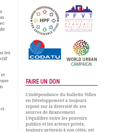
on
on
vec
 de
s les
ctif
 et
r une
FAIRE UN DON
on
L’indépendance du bulletin Villes
en Développement a toujours
reposé sur la diversité de ses
ci-
sources de financement.
L’équilibre entre les pouvoirs
publics et les acteurs privés,
toujours présents à nos côtés, est