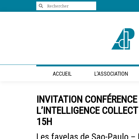
Search
for:
+33 (0)1 47 98 85 34
contact@villes-developpement.org
Accueil
ACCUEIL
L’ASSOCIATION
L’association
Qui sommes-nous ?
Présentation vidéo
INVITATION CONFÉRENCE 
Le bureau
Statuts de l’association
L’INTELLIGENCE COLLECT
Vie de l’association
15H
Calendrier des activités
Assemblées générales
Les favelas de Sao-Paulo – Br
Comptes rendus mensuels