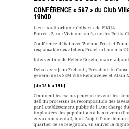
Rapports moraux
CONFÉRENCE « 5à7 » du Club Vill
Rapports financiers
19h00
Nous rejoindre
Le bulletin
Lieu : Auditorium « Colbert » de l’INHA
Présentation du bulletin
Entrée : 2, rue Vivienne ou 6, rue des Petits-
Comité de rédaction
Conférence-débat avec Viviane Frost et Edua
Bulletins Villes en
responsable des ateliers Projet urbain à la D
développement
Intervention de Hélène Roseta, maire-adjoin
Kiosk
Ressources
Débat avec Jean Frebault, Président du Cons
Nos actions
général de la SEM Ville Renouvelée et Alain 
Podcast-AdP
[de 15 h à 19 h]
Dîners débats
Journées d’études
Comment les exclus peuvent devenir les client
Concours vidéo
défi du processus de recomposition des favela
par l’Établissement public de l’État chargé d
Matinales
implantées des populations à bas revenu (flan
Nos partenaires
environnemental), font l’objet d’une démarch
Evénements
quartier de sa relégation, en sauver la dignité
Publications et rapports