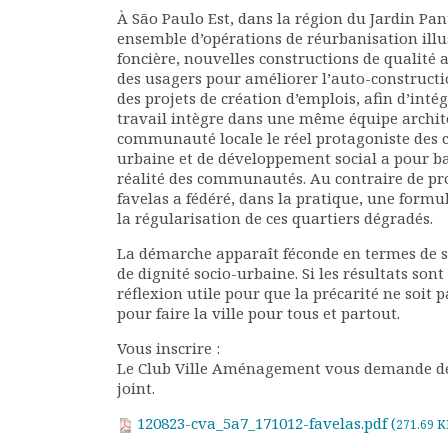
À São Paulo Est, dans la région du Jardin Pan
Documents
ensemble d’opérations de réurbanisation ill
Les adhérents
foncière, nouvelles construc­tions de qualité 
Annuaire
des usagers pour améliorer l’auto-constructi
Offres d’emploi
des projets de création d’emplois, afin d’inté
travail intègre dans une même équipe archite
Forum
communauté locale le réel protagoniste des c
Actualités
urbaine et de développement social a pour bas
Nous contacter
réalité des communautés. Au contraire de pro
favelas a fédéré, dans la pratique, une form
la régularisation de ces quartiers dégradés.
La démarche apparaît féconde en termes de sé
de dignité socio-urbaine. Si les résultats sont
réflexion utile pour que la précarité ne soit 
pour faire la ville pour tous et partout.
Vous inscrire :
Le Club Ville Aménagement vous demande de b
joint.
120823-cva_5a7_171012-favelas.pdf (
271.69 K