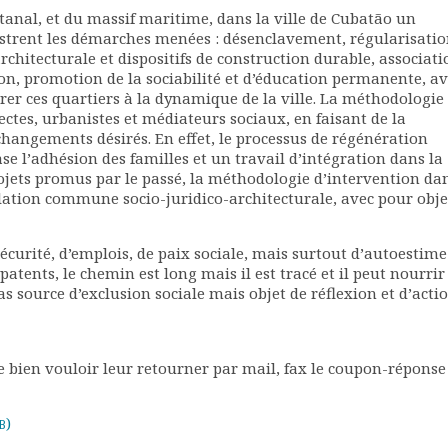
tanal, et du massif maritime, dans la ville de Cubatão un
ustrent les démarches menées : désenclavement, régularisati
architecturale et dispositifs de construction durable, associati
on, promotion de la sociabilité et d’éducation permanente, a
grer ces quartiers à la dynamique de la ville. La méthodologie
ctes, urbanistes et médiateurs sociaux, en faisant de la
hangements désirés. En effet, le processus de régénération
e l’adhésion des familles et un travail d’intégration dans la
jets promus par le passé, la méthodologie d’intervention dan
ulation commune socio-juridico-architecturale, avec pour obje
curité, d’emplois, de paix sociale, mais surtout d’autoestime
 patents, le chemin est long mais il est tracé et il peut nourri
pas source d’exclusion sociale mais objet de réflexion et d’acti
ien vouloir leur retourner par mail, fax le coupon-réponse 
)
B