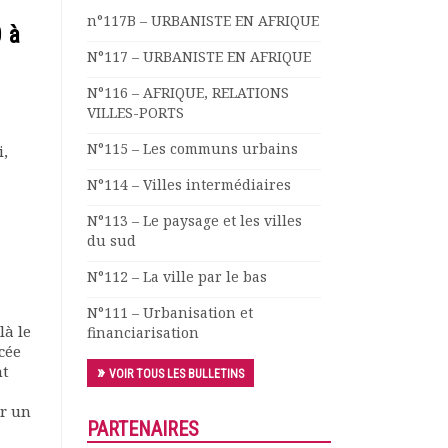
n°117B – URBANISTE EN AFRIQUE
 à
N°117 – URBANISTE EN AFRIQUE
N°116 – AFRIQUE, RELATIONS
VILLES-PORTS
N°115 – Les communs urbains
i,
N°114 – Villes intermédiaires
N°113 – Le paysage et les villes
du sud
N°112 – La ville par le bas
N°111 – Urbanisation et
là le
financiarisation
cée
nt
VOIR TOUS LES BULLETINS
ir un
PARTENAIRES