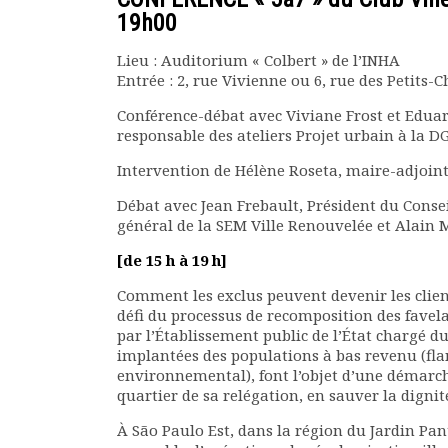
Rapports moraux
19h00
Rapports financiers
Lieu : Auditorium « Colbert » de l’INHA
Nous rejoindre
Entrée : 2, rue Vivienne ou 6, rue des Petits-
Le bulletin
Présentation du bulletin
Conférence-débat avec Viviane Frost et Edua
Comité de rédaction
responsable des ateliers Projet urbain à la D
Bulletins Villes en
Intervention de Hélène Roseta, maire-adjoin
développement
Débat avec Jean Frebault, Président du Cons
Kiosk
général de la SEM Ville Renouvelée et Alain 
Ressources
Nos actions
[de 15 h à 19 h]
Podcast-AdP
Comment les exclus peuvent devenir les client
Dîners débats
défi du processus de recomposition des favela
Journées d’études
par l’Établissement public de l’État chargé d
Concours vidéo
implantées des populations à bas revenu (flan
Matinales
environnemental), font l’objet d’une démarch
quartier de sa relégation, en sauver la dignité
Nos partenaires
Evénements
À São Paulo Est, dans la région du Jardin Pan
Publications et rapports