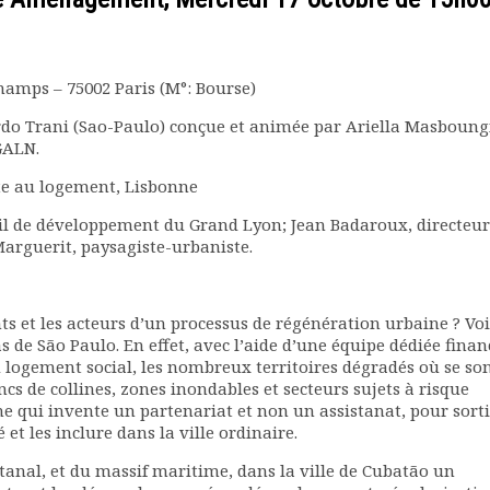
Champs – 75002 Paris (M°: Bourse)
rdo Trani (Sao-Paulo) conçue et animée par Ariella Masboung
GALN.
te au logement, Lisbonne
eil de développement du Grand Lyon; Jean Badaroux, directeur
Marguerit, paysagiste-urbaniste.
s et les acteurs d’un processus de régénération urbaine ? Voi
s de São Paulo. En effet, avec l’aide d’une équipe dédiée finan
u logement social, les nombreux territoires dégradés où se so
cs de collines, zones inondables et secteurs sujets à risque
e qui invente un partenariat et non un assistanat, pour sort
 et les inclure dans la ville ordinaire.
tanal, et du massif maritime, dans la ville de Cubatão un