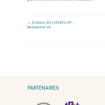
Post navigation
←
[codatu_fr] CODATU XV –
Newsletter #4
PARTENAIRES