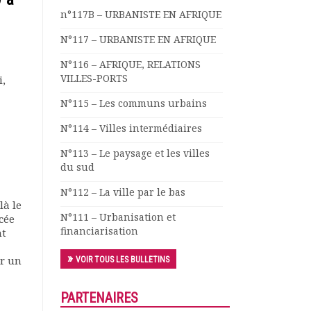
n°117B – URBANISTE EN AFRIQUE
N°117 – URBANISTE EN AFRIQUE
N°116 – AFRIQUE, RELATIONS
VILLES-PORTS
i,
N°115 – Les communs urbains
N°114 – Villes intermédiaires
N°113 – Le paysage et les villes
du sud
N°112 – La ville par le bas
là le
N°111 – Urbanisation et
cée
financiarisation
nt
ir un
VOIR TOUS LES BULLETINS
PARTENAIRES