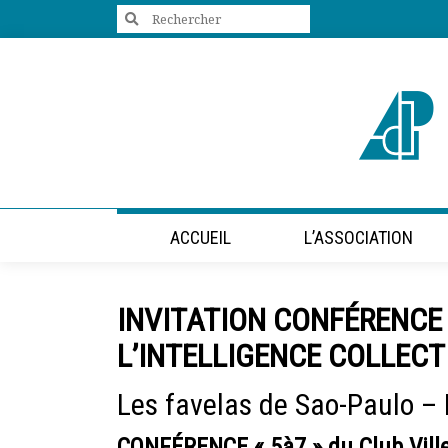
Search
for:
+33 (0)1 47 98 85 34
contact@villes-developpement.org
Accueil
ACCUEIL
L’ASSOCIATION
L’association
Qui sommes-nous ?
Présentation vidéo
INVITATION CONFÉRENCE 
Le bureau
Statuts de l’association
L’INTELLIGENCE COLLECT
Vie de l’association
Calendrier des activités
Les favelas de Sao-Paulo – Br
Assemblées générales
Comptes rendus mensuels
CONFÉRENCE « 5à7 » du Club Vill