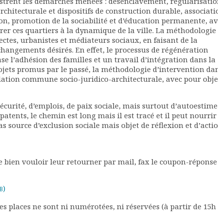
ustrent les démarches menées : désenclavement, régularisati
architecturale et dispositifs de construction durable, associati
on, promotion de la sociabilité et d’éducation permanente, a
grer ces quartiers à la dynamique de la ville. La méthodologie
ctes, urbanistes et médiateurs sociaux, en faisant de la
hangements désirés. En effet, le processus de régénération
e l’adhésion des familles et un travail d’intégration dans la
jets promus par le passé, la méthodologie d’intervention dan
ulation commune socio-juridico-architecturale, avec pour obje
curité, d’emplois, de paix sociale, mais surtout d’autoestime
 patents, le chemin est long mais il est tracé et il peut nourri
pas source d’exclusion sociale mais objet de réflexion et d’acti
ien vouloir leur retourner par mail, fax le coupon-réponse 
)
B
Les places ne sont ni numérotées, ni réservées (à partir de 15h 