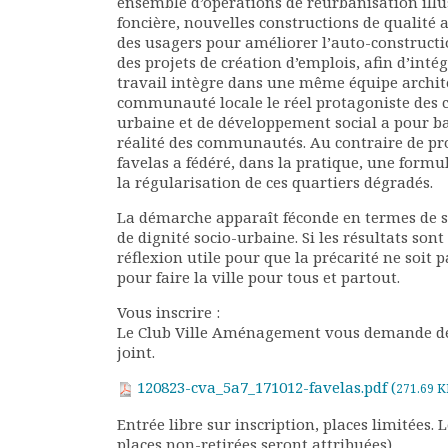
ensemble d’opérations de réurbanisation ill
foncière, nouvelles construc­tions de qualité 
Documents
des usagers pour améliorer l’auto-constructi
Les adhérents
des projets de création d’emplois, afin d’inté
Annuaire
travail intègre dans une même équipe archite
Offres d’emploi
communauté locale le réel protagoniste des c
Forum
urbaine et de développement social a pour bas
réalité des communautés. Au contraire de pro
Actualités
favelas a fédéré, dans la pratique, une form
Nous contacter
la régularisation de ces quartiers dégradés.
La démarche apparaît féconde en termes de sé
de dignité socio-urbaine. Si les résultats sont
réflexion utile pour que la précarité ne soit 
pour faire la ville pour tous et partout.
Vous inscrire :
Le Club Ville Aménagement vous demande de b
joint.
120823-cva_5a7_171012-favelas.pdf (
271.69 K
Entrée libre sur inscription, places limitées. 
places non-retirées seront attribuées).