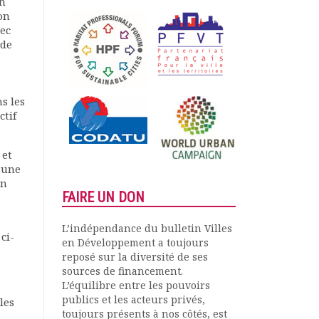
on
on
vec
 de
s les
ctif
 et
r une
on
FAIRE UN DON
L’indépendance du bulletin Villes
ci-
en Développement a toujours
reposé sur la diversité de ses
sources de financement.
L’équilibre entre les pouvoirs
publics et les acteurs privés,
les
toujours présents à nos côtés, est