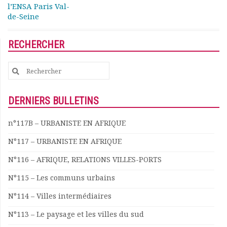
l’ENSA Paris Val-
Documents
de-Seine
Les adhérents
Annuaire
RECHERCHER
Offres d’emploi
Forum
Search
Actualités
for:
Nous contacter
DERNIERS BULLETINS
n°117B – URBANISTE EN AFRIQUE
N°117 – URBANISTE EN AFRIQUE
N°116 – AFRIQUE, RELATIONS VILLES-PORTS
N°115 – Les communs urbains
N°114 – Villes intermédiaires
N°113 – Le paysage et les villes du sud