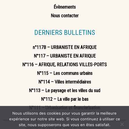
Évènements
Nous contacter
DERNIERS BULLETINS
n°117B – URBANISTE EN AFRIQUE
N°117 – URBANISTE EN AFRIQUE
N°116 – AFRIQUE, RELATIONS VILLES-PORTS
N°115 – Les communs urbains
N°114 – Villes intermédiaires
N°113 – Le paysage et les villes du sud
N°112 – La ville par le bas
N°111 – Urbanisation et financiarisation
Nous utilisons des cookies pour vous garantir la meilleure
expérience sur notre site web. Si vous continuez à utiliser ce
site, nous supposerons que vous en êtes satisfait.
Copyright © 2020 ADP Villes en développement