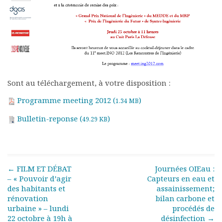
Rapports moraux
Rapports financiers
Nous rejoindre
Le bulletin
Présentation du bulletin
Comité de rédaction
Bulletins Villes en
Sont au téléchargement, à votre disposition :
développement
Programme meeting 2012 (
)
1.34 MB
Kiosk
Ressources
Bulletin-reponse (
)
49.29 KB
Nos actions
Podcast-AdP
Dîners débats
Journées d’études
Post navigation
←
FILM ET DÉBAT
Journées OIEau :
Concours vidéo
– « Pouvoir d’agir
Capteurs en eau et
Matinales
des habitants et
assainissement;
Nos partenaires
rénovation
bilan carbone et
urbaine » – lundi
procédés de
Evénements
22 octobre à 19h à
désinfection
→
Publications et rapports