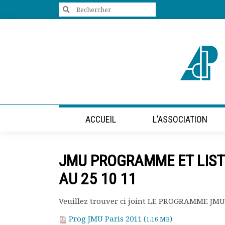
Search
for:
+33 (0)1 47 98 85 34
contact@villes-developpement.org
Accueil
ACCUEIL
L’ASSOCIATION
L’association
Qui sommes-nous ?
Présentation vidéo
JMU PROGRAMME ET LIST
Le bureau
Statuts de l’association
AU 25 10 11
Vie de l’association
Calendrier des activités
Veuillez trouver ci joint LE PROGRAMME JMU
Assemblées générales
Prog JMU Paris 2011 (
)
1.16 MB
Comptes rendus mensuels