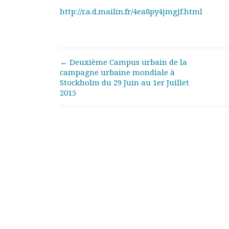
Rapports moraux
http://r.a.d.mailin.fr/4ea8py4jmgjf.html
Rapports financiers
Nous rejoindre
Le bulletin
Présentation du bulletin
Post navigation
←
Deuxième Campus urbain de la
Comité de rédaction
campagne urbaine mondiale à
Bulletins Villes en
Stockholm du 29 Juin au 1er Juillet
2015
développement
Kiosk
Ressources
Nos actions
Podcast-AdP
Dîners débats
Journées d’études
Concours vidéo
Matinales
Nos partenaires
Evénements
Publications et rapports