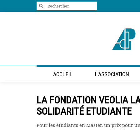
Search
for:
+33 (0)1 47 98 85 34
contact@villes-developpement.org
Accueil
ACCUEIL
L’ASSOCIATION
L’association
Qui sommes-nous ?
Présentation vidéo
​LA FONDATION VEOLIA LA
Le bureau
Statuts de l’association
SOLIDARITÉ ETUDIANTE
Vie de l’association
Calendrier des activités
Pour les étudiants en Master, un prix pour un
Assemblées générales
Comptes rendus mensuels