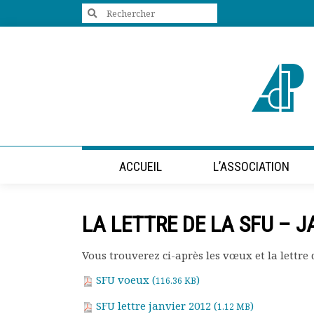
Search
for:
+33 (0)1 47 98 85 34
contact@villes-developpement.org
Accueil
ACCUEIL
L’ASSOCIATION
L’association
Qui sommes-nous ?
Présentation vidéo
LA LETTRE DE LA SFU – J
Le bureau
Statuts de l’association
Vous trouverez ci-après les vœux et la lettre 
Vie de l’association
Calendrier des activités
SFU voeux (
)
116.36 KB
Assemblées générales
SFU lettre janvier 2012 (
)
Comptes rendus mensuels
1.12 MB