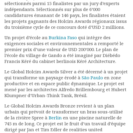
sélectionnés parmi 15 finalistes par un jury d’experts
Rapports moraux
indépendants. Sélectionnés sur plus de 6’000
Rapports financiers
candidatures émanant de 146 pays, les finalistes étaient
Nous rejoindre
les projets gagnants des Holcim Awards régionaux issus
Le bulletin
du troisième cycle de ce concours doté d’USD 2 millions.
Présentation du bulletin
Un projet d’école au
Burkina Faso
qui intègre des
Comité de rédaction
exigences sociales et environnementales a remporté le
Bulletins Villes en
premier prix d’une valeur de USD 200’000. Le plan de
développement
l’école du village de Gando a été imaginé par Diébédo
Francis Kéré du cabinet berlinois Kéré Architecture.
Kiosk
Ressources
Le Global Holcim Awards Silver a été décerné à un projet
Nos actions
qui transforme un paysage érodé à
São Paulo
en zone
Podcast-AdP
productive et en espace public dynamique. Le projet est
mené par les architectes Alfredo Brillembourg et Hubert
Dîners débats
Klumpner d’Urban-Think Tank, Brésil.
Journées d’études
Concours vidéo
Le Global Holcim Awards Bronze revient à un plan
Matinales
urbain qui prévoit de transformer un bras sous-utilisé
de la rivière Spree à
Berlin
en une piscine naturelle de
Nos partenaires
745 m de long. Ce projet est le fruit d’un travail d’équipe
Evénements
dirigé par Jan et Tim Edler de realities united
Publications et rapports