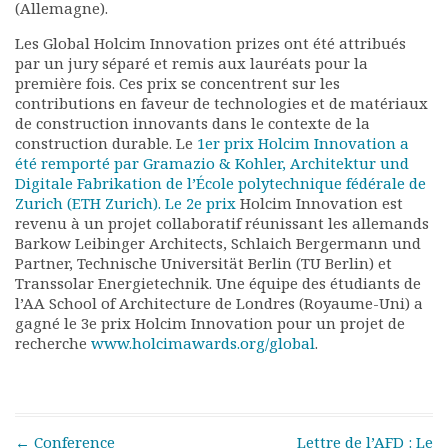
(Allemagne).
Documents
Les Global Holcim Innovation prizes ont été attribués
Les adhérents
par un jury séparé et remis aux lauréats pour la
Annuaire
première fois. Ces prix se concentrent sur les
Offres d’emploi
contributions en faveur de technologies et de matériaux
Forum
de construction innovants dans le contexte de la
Actualités
construction durable. Le
1er prix Holcim Innovation a
été remporté par Gramazio & Kohler, Architektur und
Nous contacter
Digitale Fabrikation de l’École polytechnique fédérale de
Zurich (ETH Zurich). Le
2e prix
Holcim Innovation est
revenu à un projet collaboratif réunissant les allemands
Barkow Leibinger Architects, Schlaich Bergermann und
Partner, Technische Universität Berlin (TU Berlin) et
Transsolar Energietechnik. Une équipe des étudiants de
l’AA School of Architecture de Londres (Royaume-Uni) a
gagné le 3e prix Holcim Innovation pour un projet de
recherche
www.holcimawards.org/global
.
Post navigation
←
Conference
Lettre de l’AFD : Le