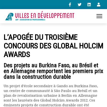
+33 (0)1 47 98 85 34
L’APOGÉE DU TROISIÈME
contact@villes-developpement.org
CONCOURS DES GLOBAL HOLCIM
AWARDS
Accueil
L’association
Des projets au Burkina Faso, au Brésil et
Qui sommes-nous ?
en Allemagne remportent les premiers prix
Présentation vidéo
dans la construction durable
Le bureau
Statuts de l’association
Un projet d’école secondaire à Gando au Burkina Faso,
Vie de l’association
un centre de communauté à São Paulo au Brésil et un
Calendrier des activités
plan de revalorisation urbaine à Berlin en Allemagne
Assemblées générales
sont les lauréats des Global Holcim Awards 2012. Ces
Comptes rendus mensuels
éminents projets de construction durable ont été