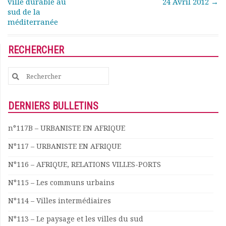
ville durable au
24 Avril 2012
→
Rapports moraux
sud de la
Rapports financiers
méditerranée
Nous rejoindre
Le bulletin
RECHERCHER
Présentation du bulletin
Comité de rédaction
Search
Bulletins Villes en
for:
développement
Kiosk
DERNIERS BULLETINS
Ressources
n°117B – URBANISTE EN AFRIQUE
Nos actions
Podcast-AdP
N°117 – URBANISTE EN AFRIQUE
Dîners débats
N°116 – AFRIQUE, RELATIONS VILLES-PORTS
Journées d’études
Concours vidéo
N°115 – Les communs urbains
Matinales
N°114 – Villes intermédiaires
Nos partenaires
Evénements
N°113 – Le paysage et les villes du sud
Publications et rapports