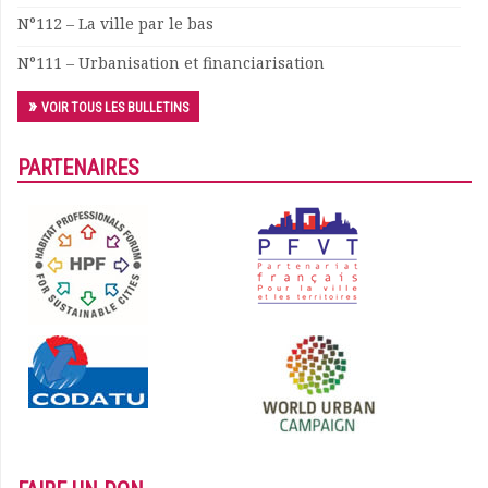
N°112 – La ville par le bas
Documents
Les adhérents
N°111 – Urbanisation et financiarisation
Annuaire
Offres d’emploi
VOIR TOUS LES BULLETINS
Forum
Actualités
PARTENAIRES
Nous contacter