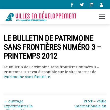
+33 (0)1 47 98 85 34
LE BULLETIN DE PATRIMOINE
contact@villes-developpement.org
SANS FRONTIÈRES NUMÉRO 3 –
PRINTEMPS 2012
Accueil
L’association
Qui sommes-nous ?
Le Bulletin de Patrimoine sans frontières Numéro 3 –
Printemps 2012 est disponible sur le site internet de
Présentation vidéo
Patrimoine sans frontière
.
Le bureau
Statuts de l’association
Vie de l’association
Calendrier des activités
Post navigation
←
ouvrage
PFVT – Veille
Assemblées générales
Expérimenter la
internationale du
Comptes rendus mensuels