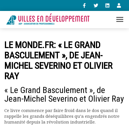
+33 (0)1 47 98 85 34
LE MONDE.FR: « LE GRAND
contact@villes-developpement.org
BASCULEMENT », DE JEAN-
MICHEL SEVERINO ET OLIVIER
Accueil
L’association
RAY
Qui sommes-nous ?
Présentation vidéo
« Le Grand Basculement », de
Le bureau
Jean-Michel Severino et Olivier Ray
Statuts de l’association
Vie de l’association
Ce livre commence par faire froid dans le dos quand il
Calendrier des activités
rappelle les grands déséquilibres qu’a engendrés notre
Assemblées générales
humanité depuis la révolution industrielle.
Comptes rendus mensuels