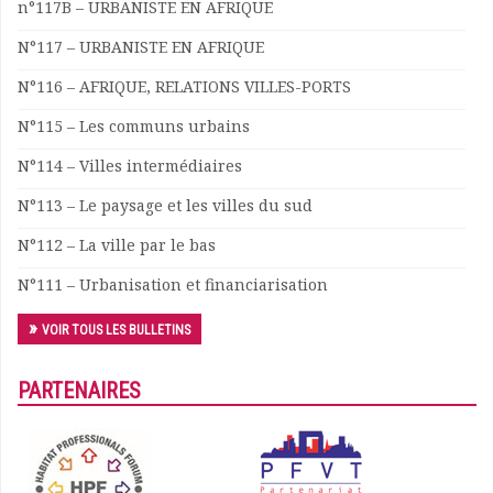
n°117B – URBANISTE EN AFRIQUE
Documents
N°117 – URBANISTE EN AFRIQUE
Les adhérents
Annuaire
N°116 – AFRIQUE, RELATIONS VILLES-PORTS
Offres d’emploi
N°115 – Les communs urbains
Forum
Actualités
N°114 – Villes intermédiaires
Nous contacter
N°113 – Le paysage et les villes du sud
N°112 – La ville par le bas
N°111 – Urbanisation et financiarisation
VOIR TOUS LES BULLETINS
PARTENAIRES