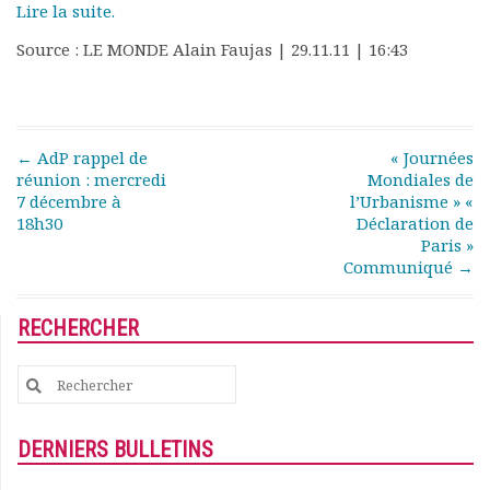
Lire la suite.
Rapports moraux
Rapports financiers
Source : LE MONDE Alain Faujas | 29.11.11 | 16:43
Nous rejoindre
Le bulletin
Présentation du bulletin
Comité de rédaction
Post navigation
←
AdP rappel de
« Journées
Bulletins Villes en
réunion : mercredi
Mondiales de
développement
7 décembre à
l’Urbanisme » «
18h30
Déclaration de
Kiosk
Paris »
Ressources
Communiqué
→
Nos actions
Podcast-AdP
RECHERCHER
Dîners débats
Journées d’études
Search
Concours vidéo
for:
Matinales
Nos partenaires
DERNIERS BULLETINS
Evénements
Publications et rapports