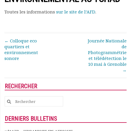
Rapports moraux
Rapports financiers
Toutes les informations
sur le site de l’AFD
.
Nous rejoindre
Le bulletin
Présentation du bulletin
Comité de rédaction
Post navigation
←
Colloque eco
Journée Nationale
Bulletins Villes en
quartiers et
de
environnement
Photogrammétrie
développement
sonore
et télédétection le
Kiosk
10 mai à Grenoble
Ressources
→
Nos actions
Podcast-AdP
RECHERCHER
Dîners débats
Journées d’études
Search
Concours vidéo
for:
Matinales
Nos partenaires
DERNIERS BULLETINS
Evénements
Publications et rapports