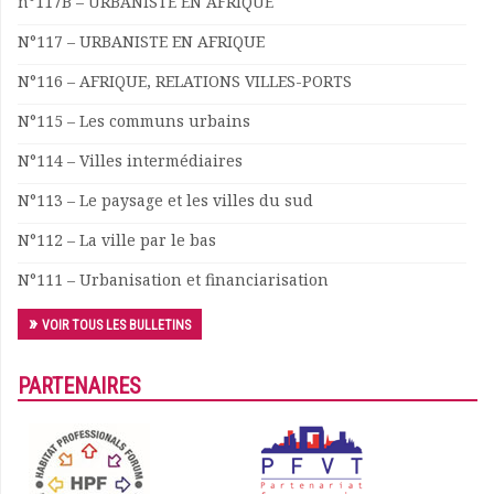
n°117B – URBANISTE EN AFRIQUE
Documents
N°117 – URBANISTE EN AFRIQUE
Les adhérents
Annuaire
N°116 – AFRIQUE, RELATIONS VILLES-PORTS
Offres d’emploi
N°115 – Les communs urbains
Forum
Actualités
N°114 – Villes intermédiaires
Nous contacter
N°113 – Le paysage et les villes du sud
N°112 – La ville par le bas
N°111 – Urbanisation et financiarisation
VOIR TOUS LES BULLETINS
PARTENAIRES