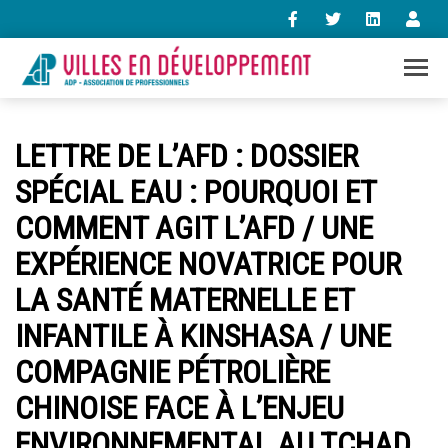
+33 (0)1 47 98 85 34
LETTRE DE L’AFD : DOSSIER
contact@villes-developpement.org
SPÉCIAL EAU : POURQUOI ET
COMMENT AGIT L’AFD / UNE
Accueil
L’association
EXPÉRIENCE NOVATRICE POUR
Qui sommes-nous ?
LA SANTÉ MATERNELLE ET
Présentation vidéo
Le bureau
INFANTILE À KINSHASA / UNE
Statuts de l’association
COMPAGNIE PÉTROLIÈRE
Vie de l’association
Calendrier des activités
CHINOISE FACE À L’ENJEU
Assemblées générales
ENVIRONNEMENTAL AU TCHAD
Comptes rendus mensuels