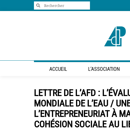
Search
for:
+33 (0)1 47 98 85 34
contact@villes-developpement.org
Accueil
ACCUEIL
L’ASSOCIATION
L’association
Qui sommes-nous ?
Présentation vidéo
LETTRE DE L’AFD : L’ÉVA
Le bureau
Statuts de l’association
MONDIALE DE L’EAU / U
Vie de l’association
L’ENTREPRENEURIAT À MA
Calendrier des activités
Assemblées générales
COHÉSION SOCIALE AU L
Comptes rendus mensuels