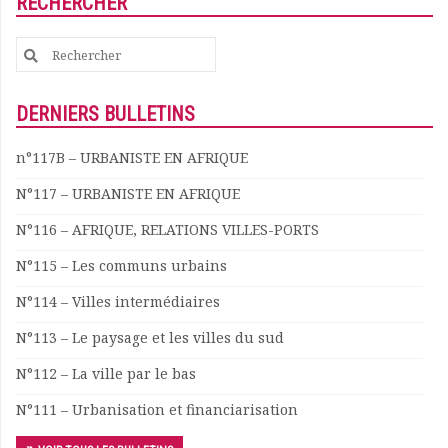
RECHERCHER
Rapports moraux
Rapports financiers
Search
Nous rejoindre
for:
Le bulletin
Présentation du bulletin
DERNIERS BULLETINS
Comité de rédaction
n°117B – URBANISTE EN AFRIQUE
Bulletins Villes en
développement
N°117 – URBANISTE EN AFRIQUE
Kiosk
N°116 – AFRIQUE, RELATIONS VILLES-PORTS
Ressources
Nos actions
N°115 – Les communs urbains
Podcast-AdP
N°114 – Villes intermédiaires
Dîners débats
Journées d’études
N°113 – Le paysage et les villes du sud
Concours vidéo
N°112 – La ville par le bas
Matinales
Nos partenaires
N°111 – Urbanisation et financiarisation
Evénements
Publications et rapports