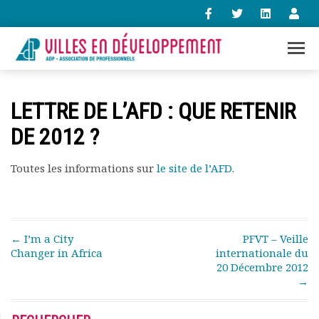
+33 (0)1 47 98 85 34
LETTRE DE L’AFD : QUE RETENIR
contact@villes-developpement.org
DE 2012 ?
Accueil
Toutes les informations sur
le site de l’AFD
.
L’association
Qui sommes-nous ?
Présentation vidéo
Le bureau
Post navigation
←
I’m a City
PFVT – Veille
Statuts de l’association
Changer in Africa
internationale du
Vie de l’association
20 Décembre 2012
Calendrier des activités
→
Assemblées générales
Comptes rendus mensuels