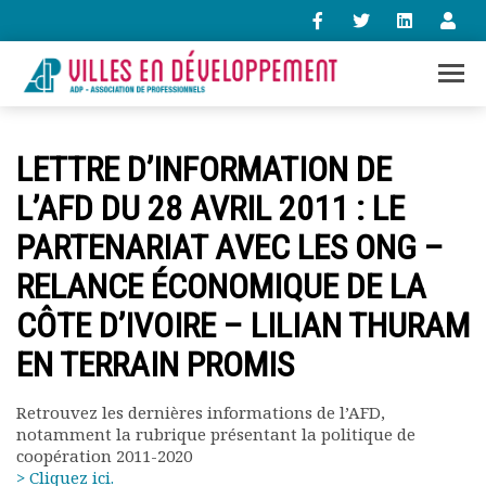
+33 (0)1 47 98 85 34
LETTRE D’INFORMATION DE
contact@villes-developpement.org
L’AFD DU 28 AVRIL 2011 : LE
PARTENARIAT AVEC LES ONG –
Accueil
L’association
RELANCE ÉCONOMIQUE DE LA
Qui sommes-nous ?
CÔTE D’IVOIRE – LILIAN THURAM
Présentation vidéo
Le bureau
EN TERRAIN PROMIS
Statuts de l’association
Vie de l’association
Retrouvez les dernières informations de l’AFD,
Calendrier des activités
notamment la rubrique présentant la politique de
Assemblées générales
coopération 2011-2020
Comptes rendus mensuels
> Cliquez ici.