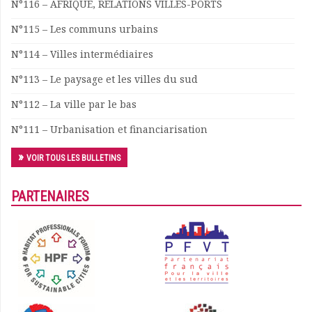
N°116 – AFRIQUE, RELATIONS VILLES-PORTS
Documents
N°115 – Les communs urbains
Les adhérents
Annuaire
N°114 – Villes intermédiaires
Offres d’emploi
N°113 – Le paysage et les villes du sud
Forum
Actualités
N°112 – La ville par le bas
Nous contacter
N°111 – Urbanisation et financiarisation
VOIR TOUS LES BULLETINS
PARTENAIRES