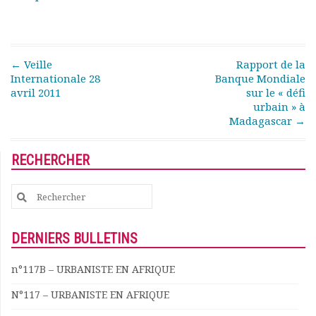
Rapports moraux
Rapports financiers
Nous rejoindre
Le bulletin
Post navigation
←
Veille
Rapport de la
Présentation du bulletin
Internationale 28
Banque Mondiale
avril 2011
sur le « défi
Comité de rédaction
urbain » à
Bulletins Villes en
Madagascar
→
développement
Kiosk
RECHERCHER
Ressources
Nos actions
Search
Podcast-AdP
for:
Dîners débats
Journées d’études
DERNIERS BULLETINS
Concours vidéo
Matinales
n°117B – URBANISTE EN AFRIQUE
Nos partenaires
N°117 – URBANISTE EN AFRIQUE
Evénements
Publications et rapports