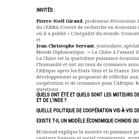
Rapports moraux
INVITÉS :
Rapports financiers
Nous rejoindre
Pierre-Noël Giraud
, professeur d’économie à
Le bulletin
du CERNA (Centre de recherche en économie ind
où il a publié « L’inégalité du monde. Econ
Présentation du bulletin
et
Comité de rédaction
Jean-Christophe Servant
, journaliste, spécia
Bulletins Villes en
Monde Diplomatique : « La Chine à l’assaut d
développement
La Chine est la quatrième puissance économi
Kiosk
l’humanité et ont un taux de croissance annu
l’Afrique après les Etats-Unis et la France. D
Ressources
développement se proposent de réfléchir aux 
Nos actions
coopération et de croissance pour l’Afrique. 
Podcast-AdP
questions :
Dîners débats
QUELS ONT ÉTÉ ET QUELS SONT LES MOTEURS D
ET DE L’INDE ?
Journées d’études
Concours vidéo
QUELLE POLITIQUE DE COOPÉRATION VIS-À-VIS 
Matinales
EXISTE T-IL UN MODÈLE ÉCONOMIQUE CHINOIS OU
Nos partenaires
Evénements
M.Giraud explique la montée en puissance prog
capitaux humain et social conséquents, accu
Publications et rapports