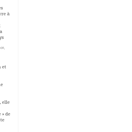
es
vre à
x
la
ys
hon,
 et
ne
 elle
 » de
tte