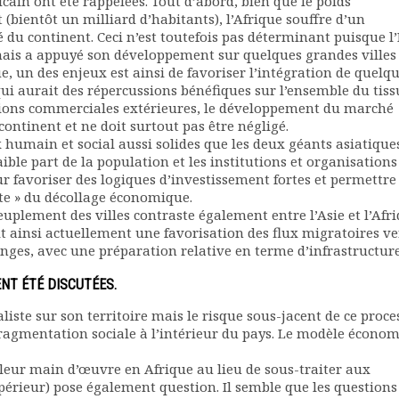
cain ont été rappelées. Tout d’abord, bien que le poids
bientôt un milliard d’habitants), l’Afrique souffre d’un
du continent. Ceci n’est toutefois pas déterminant puisque l
 mais a appuyé son développement sur quelques grandes villes
e, un des enjeux est ainsi de favoriser l’intégration de quelq
qui aurait des répercussions bénéfiques sur l’ensemble du tiss
elations commerciales extérieures, le développement du marché
continent et ne doit surtout pas être négligé.
x humain et social aussi solides que les deux géants asiatiques
faible part de la population et les institutions et organisations
our favoriser des logiques d’investissement fortes et permettr
ite » du décollage économique.
euplement des villes contraste également entre l’Asie et l’Afri
it ainsi actuellement une favorisation des flux migratoires ve
anges, avec une préparation relative en terme d’infrastructure
NT ÉTÉ DISCUTÉES.
ste sur son territoire mais le risque sous-jacent de ce proce
 fragmentation sociale à l’intérieur du pays. Le modèle écono
 leur main d’œuvre en Afrique au lieu de sous-traiter aux
upérieur) pose également question. Il semble que les questions