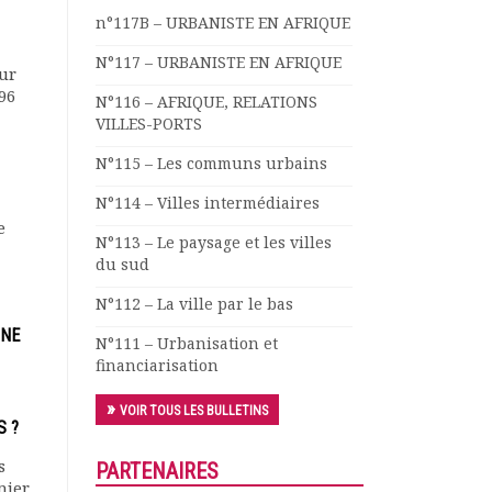
n°117B – URBANISTE EN AFRIQUE
N°117 – URBANISTE EN AFRIQUE
eur
96
N°116 – AFRIQUE, RELATIONS
VILLES-PORTS
N°115 – Les communs urbains
N°114 – Villes intermédiaires
e
N°113 – Le paysage et les villes
du sud
N°112 – La ville par le bas
INE
N°111 – Urbanisation et
financiarisation
VOIR TOUS LES BULLETINS
S ?
s
PARTENAIRES
mier