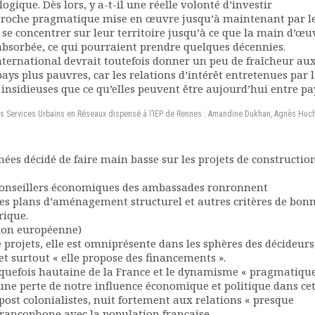
ogique. Dès lors, y a-t-il une réelle volonté d’investir
pproche pragmatique mise en œuvre jusqu’à maintenant par l
se concentrer sur leur territoire jusqu’à ce que la main d’œu
bsorbée, ce qui pourraient prendre quelques décennies.
nternational devrait toutefois donner un peu de fraîcheur au
pays plus pauvres, car les relations d’intérêt entretenues par 
insidieuses que ce qu’elles peuvent être aujourd’hui entre pa
des Services Urbains en Réseaux dispensé à l’IEP de Rennes : Amandine Dukhan, Agnès Huc
es décidé de faire main basse sur les projets de construction
 conseillers économiques des ambassades ronronnent
es plans d’aménagement structurel et autres critères de bon
rique.
nion européenne)
e projets, elle est omniprésente dans les sphères des décideurs,
 surtout « elle propose des financements ».
elquefois hautaine de la France et le dynamisme « pragmatique
ne perte de notre influence économique et politique dans ce
 post colonialistes, nuit fortement aux relations « presque
 francophone avec la population française.