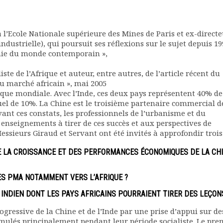
 l’Ecole Nationale supérieure des Mines de Paris et ex-direct
ustrielle), qui poursuit ses réflexions sur le sujet depuis 19
omie du monde contemporain »,
liste de l’Afrique et auteur, entre autres, de l’article récent du
u marché africain », mai 2005
que mondiale. Avec l’Inde, ces deux pays représentent 40% de
el de 10%. La Chine est le troisième partenaire commercial d
evant ces constats, les professionnels de l’urbanisme et du
enseignements à tirer de ces succès et aux perspectives de
Messieurs Giraud et Servant ont été invités à approfondir trois
E LA CROISSANCE ET DES PERFORMANCES ÉCONOMIQUES DE LA CH
DES PMA NOTAMMENT VERS L’AFRIQUE ?
 INDIEN DONT LES PAYS AFRICAINS POURRAIENT TIRER DES LEÇON
ressive de la Chine et de l’Inde par une prise d’appui sur de
mulés principalement pendant leur période socialiste. Le pre