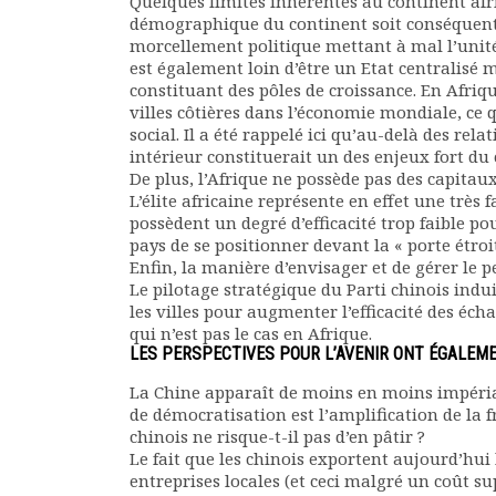
Quelques limites inhérentes au continent afri
démographique du continent soit conséquent (
morcellement politique mettant à mal l’unité 
est également loin d’être un Etat centralisé
constituant des pôles de croissance. En Afriqu
villes côtières dans l’économie mondiale, ce 
social. Il a été rappelé ici qu’au-delà des r
intérieur constituerait un des enjeux fort du 
De plus, l’Afrique ne possède pas des capitau
L’élite africaine représente en effet une très 
possèdent un degré d’efficacité trop faible p
pays de se positionner devant la « porte étro
Enfin, la manière d’envisager et de gérer le p
Le pilotage stratégique du Parti chinois indu
les villes pour augmenter l’efficacité des éch
qui n’est pas le cas en Afrique.
LES PERSPECTIVES POUR L’AVENIR ONT ÉGALEME
La Chine apparaît de moins en moins impériali
de démocratisation est l’amplification de la
chinois ne risque-t-il pas d’en pâtir ?
Le fait que les chinois exportent aujourd’hui
entreprises locales (et ceci malgré un coût s