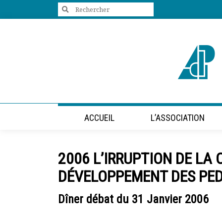
Search
for:
+33 (0)1 47 98 85 34
contact@villes-developpement.org
Accueil
ACCUEIL
L’ASSOCIATION
L’association
Qui sommes-nous ?
Présentation vidéo
2006 L’IRRUPTION DE LA 
Le bureau
Statuts de l’association
DÉVELOPPEMENT DES PE
Vie de l’association
Calendrier des activités
Dîner débat du 31 Janvier 2006
Assemblées générales
Comptes rendus mensuels