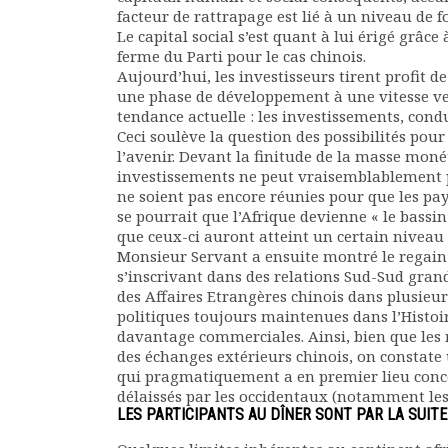
facteur de rattrapage est lié à un niveau de
Documents
Le capital social s’est quant à lui érigé grâc
Les adhérents
ferme du Parti pour le cas chinois.
Annuaire
Aujourd’hui, les investisseurs tirent profit de
Offres d’emploi
une phase de développement à une vitesse ve
tendance actuelle : les investissements, cond
Forum
Ceci soulève la question des possibilités pou
Actualités
l’avenir. Devant la finitude de la masse moné
Nous contacter
investissements ne peut vraisemblablement p
ne soient pas encore réunies pour que les pays 
se pourrait que l’Afrique devienne « le bassi
que ceux-ci auront atteint un certain nivea
Monsieur Servant a ensuite montré le regain d
s’inscrivant dans des relations Sud-Sud grand
des Affaires Etrangères chinois dans plusieur
politiques toujours maintenues dans l’Histoir
davantage commerciales. Ainsi, bien que les 
des échanges extérieurs chinois, on constat
qui pragmatiquement a en premier lieu conce
délaissés par les occidentaux (notamment les 
LES PARTICIPANTS AU DÎNER SONT PAR LA SUITE