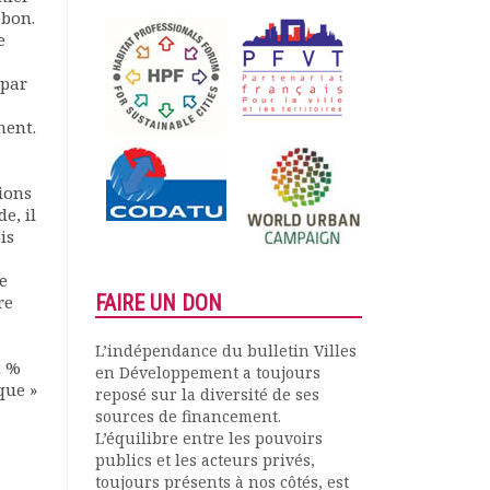
 bon.
e
 par
ment.
ions
e, il
is
e
FAIRE UN DON
re
L’indépendance du bulletin Villes
2 %
en Développement a toujours
que »
reposé sur la diversité de ses
sources de financement.
L’équilibre entre les pouvoirs
publics et les acteurs privés,
toujours présents à nos côtés, est