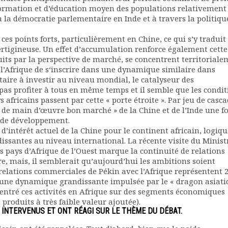
 formation et d’éducation moyen des populations relativement
e à la démocratie parlementaire en Inde et à travers la politiqu
 ces points forts, particulièrement en Chine, ce qui s’y traduit
rtigineuse. Un effet d’accumulation renforce également cette
uits par la perspective de marché, se concentrent territoriale
r l’Afrique de s‘inscrire dans une dynamique similaire dans
taire à investir au niveau mondial, le catalyseur des
as profiter à tous en même temps et il semble que les condit
africains passent par cette « porte étroite ». Par jeu de cascad
n de main d’œuvre bon marché » de la Chine et de l’Inde une fo
u de développement.
’intérêt actuel de la Chine pour le continent africain, logiqu
issantes au niveau international. La récente visite du Minist
s pays d’Afrique de l’Ouest marque la continuité de relations
e, mais, il semblerait qu’aujourd’hui les ambitions soient
relations commerciales de Pékin avec l’Afrique représentent 
e une dynamique grandissante impulsée par le « dragon asiati
ntré ces activités en Afrique sur des segments économiques
produits à très faible valeur ajoutée).
 INTERVENUS ET ONT RÉAGI SUR LE THÈME DU DÉBAT.