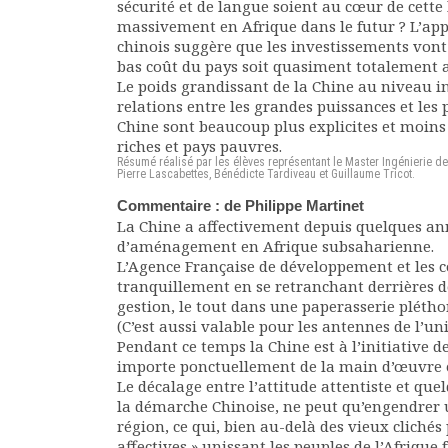
sécurité et de langue soient au cœur de cette l
massivement en Afrique dans le futur ? L’a
chinois suggère que les investissements vont 
bas coût du pays soit quasiment totalement a
Le poids grandissant de la Chine au niveau i
relations entre les grandes puissances et les 
Chine sont beaucoup plus explicites et moins 
riches et pays pauvres.
Résumé réalisé par les élèves représentant le Master Ingénierie 
Pierre Lascabettes, Bénédicte Tardiveau et Guillaume Tricot.
Commentaire : de Philippe Martinet
La Chine a affectivement depuis quelques anné
d’aménagement en Afrique subsaharienne.
L’Agence Française de développement et les
tranquillement en se retranchant derrières d
gestion, le tout dans une paperasserie plétho
(C’est aussi valable pour les antennes de l’u
Pendant ce temps la Chine est à l’initiative d
importe ponctuellement de la main d’œuvre et
Le décalage entre l’attitude attentiste et qu
la démarche Chinoise, ne peut qu’engendrer u
région, ce qui, bien au-delà des vieux clichés
affectives » unissant les peuples de l’Afrique