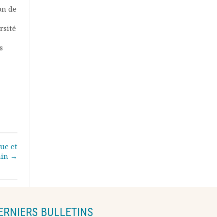
on de
rsité
s
ue et
ain
→
ERNIERS BULLETINS