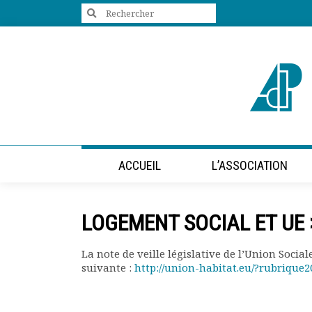
Search
for:
+33 (0)1 47 98 85 34
contact@villes-developpement.org
Accueil
ACCUEIL
L’ASSOCIATION
L’association
Qui sommes-nous ?
Présentation vidéo
LOGEMENT SOCIAL ET UE >
Le bureau
Statuts de l’association
La note de veille législative de l’Union Socia
Vie de l’association
suivante :
http://union-habitat.eu/?rubrique2
Calendrier des activités
Assemblées générales
Comptes rendus mensuels