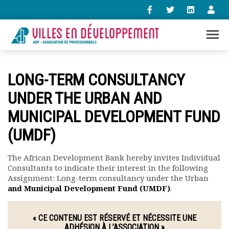
+33 (0)1 47 98 85 34
LONG-TERM CONSULTANCY
contact@villes-developpement.org
UNDER THE URBAN AND
MUNICIPAL DEVELOPMENT FUND
Accueil
L’association
(UMDF)
Qui sommes-nous ?
Présentation vidéo
The African Development Bank hereby invites Individual
Le bureau
Consultants to indicate their interest in the following
Statuts de l’association
Assignment: Long-term consultancy under the Urban
Vie de l’association
and Municipal Development Fund (UMDF)
.
Calendrier des activités
Assemblées générales
« CE CONTENU EST RÉSERVÉ ET NÉCESSITE UNE
Comptes rendus mensuels
ADHÉSION À L’ASSOCIATION »