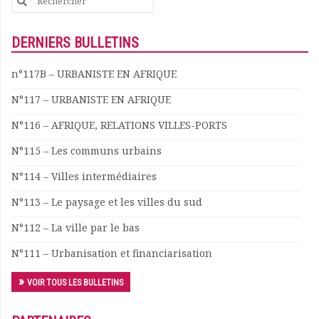
for:
Documents
Les adhérents
DERNIERS BULLETINS
Annuaire
Offres d’emploi
n°117B – URBANISTE EN AFRIQUE
Forum
N°117 – URBANISTE EN AFRIQUE
Actualités
Nous contacter
N°116 – AFRIQUE, RELATIONS VILLES-PORTS
N°115 – Les communs urbains
N°114 – Villes intermédiaires
N°113 – Le paysage et les villes du sud
N°112 – La ville par le bas
N°111 – Urbanisation et financiarisation
VOIR TOUS LES BULLETINS