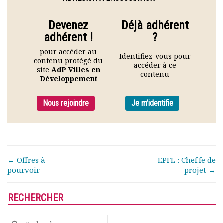
Rapports moraux
Rapports financiers
Devenez
Déjà adhérent
Nous rejoindre
adhérent !
?
Le bulletin
pour accéder au
Présentation du bulletin
Identifiez-vous pour
contenu protégé du
accéder à ce
Comité de rédaction
site
AdP Villes en
contenu
Développement
Bulletins Villes en
développement
Kiosk
Nous rejoindre
Je m’identifie
Ressources
Nos actions
Podcast-AdP
Dîners débats
Post navigation
←
Offres à
EPFL : Chef.fe de
Journées d’études
pourvoir
projet
→
Concours vidéo
Matinales
RECHERCHER
Nos partenaires
Evénements
Search
Publications et rapports